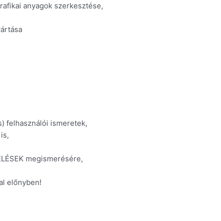
grafikai anyagok szerkesztése,
yártása
 felhasználói ismeretek,
is,
ZELÉSEK megismerésére,
al előnyben!