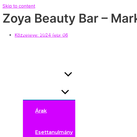
Skip to content
Zoya Beauty Bar – Mar
Exclusive Állások
Közzétéve:
2024 febr 06
Nyitott állások
Hirdetésfeladás
Menu Toggle
Árak
Esettanulmány