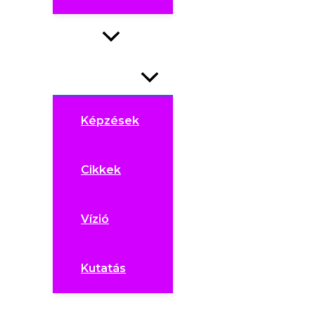
Fejlődés
Menu Toggle
Képzések
Cikkek
Vízió
Kutatás