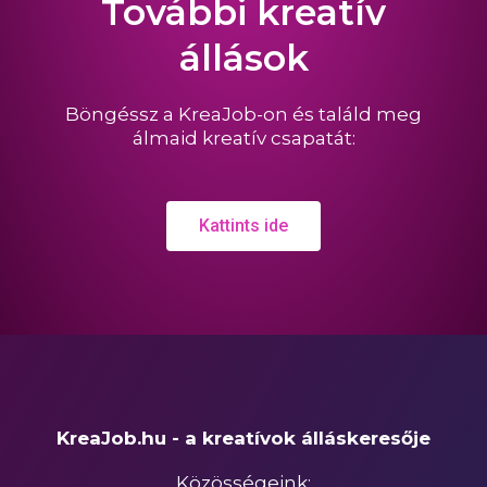
További kreatív
állások
Böngéssz a KreaJob-on és találd meg
álmaid kreatív csapatát:
Kattints ide
KreaJob.hu - a kreatívok álláskeresője
Közösségeink: