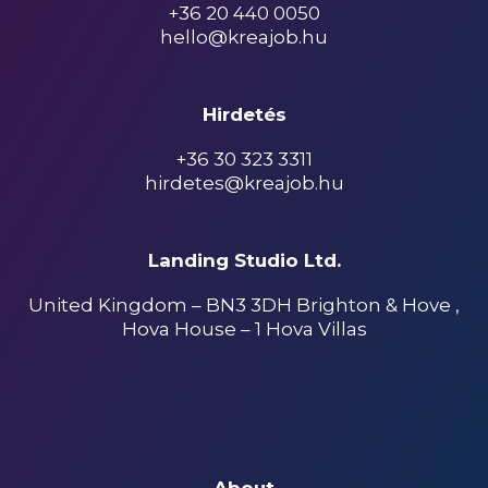
+36 20 440 0050
hello@kreajob.hu
Hirdetés
+36 30 323 3311
hirdetes@kreajob.hu
Landing Studio Ltd.
United Kingdom – BN3 3DH Brighton & Hove ,
Hova House – 1 Hova Villas
About