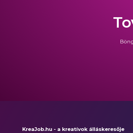
To
Böng
KreaJob.hu - a kreatívok álláskeresője