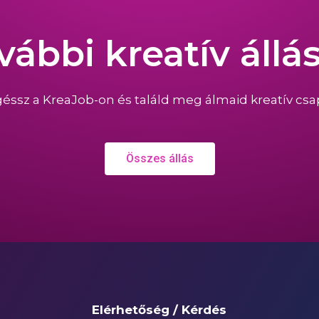
vábbi kreatív állá
éssz a KreaJob-on és találd meg álmaid kreatív csap
Összes állás
Elérhetőség / Kérdés