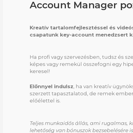
Account Manager poz
Kreatív tartalomfejlesztéssel és vide
csapatunk key-account menedzsert k
Ha profi vagy szervezésben, tudsz és s
képes vagy remekül összefogni egy hiper
keresel!
Előnnyel indulsz
, ha van kreatív ügynö
szerzett tapasztalatod, de remek ember
előélettel is.
Teljes munkaidős állás, ami rugalmas, krea
lehetőség van bónuszok bezsebelésére is