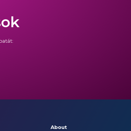
sok
atát:
About