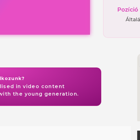
Pozíció
Által
alkozunk?
lised in video content
with the young generation.