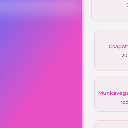
Csapat
20
Munkavégz
Irod