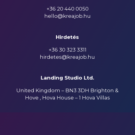
+36 20 440 0050
hello@kreajob.hu
Hirdetés
+36 30 323 3311
hirdetes@kreajob.hu
Landing Studio Ltd.
United Kingdom – BN3 3DH Brighton &
Hove , Hova House – 1 Hova Villas