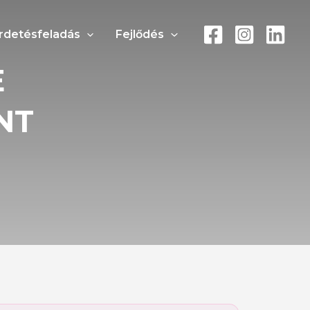
rdetésfeladás
Fejlődés
E
NT