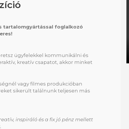
íció
ós tartalomgyártással foglalkozó
eres!
zeretsz ügyfelekkel kommunikálni és
aktív, kreatív csapatot, akkor minket
kségnél vagy filmes produkcióban
eket sikerült találnunk teljesen más
tív, inspiráló és a fix jó pénz mellett
.