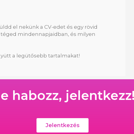
küldd el nekünk a CV-edet és egy rövid
rál téged mindennapjaidban, és milyen
yütt a legütősebb tartalmakat!
e habozz, jelentkezz
Jelentkezés