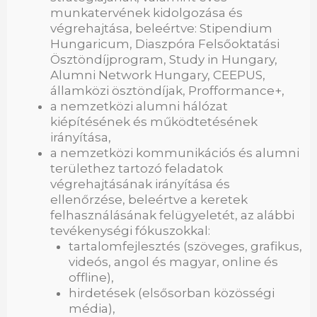
munkatervének kidolgozása és
végrehajtása, beleértve: Stipendium
Hungaricum, Diaszpóra Felsőoktatási
Ösztöndíjprogram, Study in Hungary,
Alumni Network Hungary, CEEPUS,
államközi ösztöndíjak, Profformance+,
a nemzetközi alumni hálózat
kiépítésének és működtetésének
irányítása,
a nemzetközi kommunikációs és alumni
területhez tartozó feladatok
végrehajtásának irányítása és
ellenőrzése, beleértve a keretek
felhasználásának felügyeletét, az alábbi
tevékenységi fókuszokkal:
tartalomfejlesztés (szöveges, grafikus,
videós, angol és magyar, online és
offline),
hirdetések (elsősorban közösségi
média),