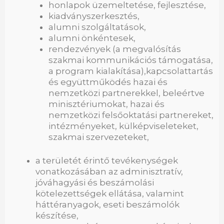
honlapok üzemeltetése, fejlesztése,
kiadványszerkesztés,
alumni szolgáltatások,
alumni önkéntesek,
rendezvények (a megvalósítás
szakmai kommunikációs támogatása,
a program kialakítása),kapcsolattartás
és együttműködés hazai és
nemzetközi partnerekkel, beleértve
minisztériumokat, hazai és
nemzetközi felsőoktatási partnereket,
intézményeket, külképviseleteket,
szakmai szervezeteket,
a területét érintő tevékenységek
vonatkozásában az adminisztratív,
jóváhagyási és beszámolási
kötelezettségek ellátása, valamint
háttéranyagok, eseti beszámolók
készítése,