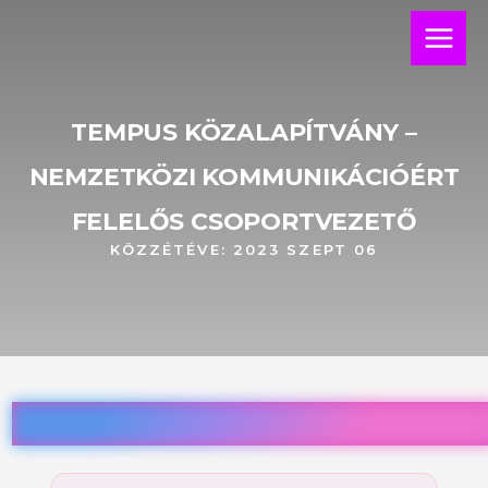
Skip
Main
to
Menu
content
TEMPUS KÖZALAPÍTVÁNY –
NEMZETKÖZI KOMMUNIKÁCIÓÉRT
FELELŐS CSOPORTVEZETŐ
KÖZZÉTÉVE:
2023 SZEPT 06