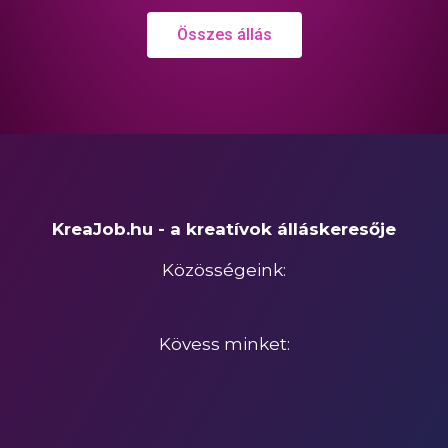
Összes állás
KreaJob.hu - a kreatívok álláskeresője
Közösségeink:
Kövess minket: