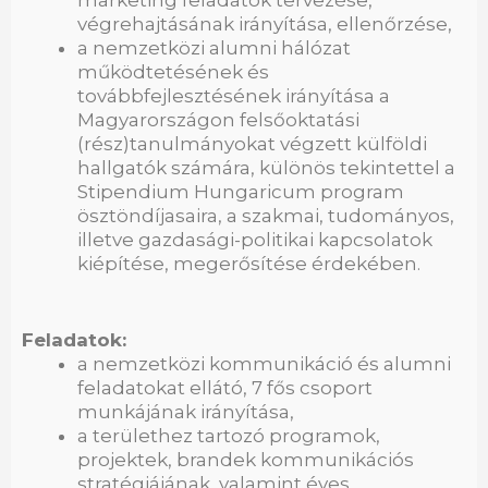
marketing feladatok tervezése,
végrehajtásának irányítása, ellenőrzése,
a nemzetközi alumni hálózat
működtetésének és
továbbfejlesztésének irányítása a
Magyarországon felsőoktatási
(rész)tanulmányokat végzett külföldi
hallgatók számára, különös tekintettel a
Stipendium Hungaricum program
ösztöndíjasaira, a szakmai, tudományos,
illetve gazdasági-politikai kapcsolatok
kiépítése, megerősítése érdekében.
Feladatok:
a nemzetközi kommunikáció és alumni
feladatokat ellátó, 7 fős csoport
munkájának irányítása,
a területhez tartozó programok,
projektek, brandek kommunikációs
stratégiájának, valamint éves