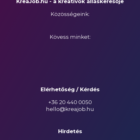
KreaJob.hu - a kreatívok álláskeresője
Közösségeink:
Kövess minket:
Elérhetőség / Kérdés
+36 20 440 0050
hello@kreajob.hu
Hirdetés