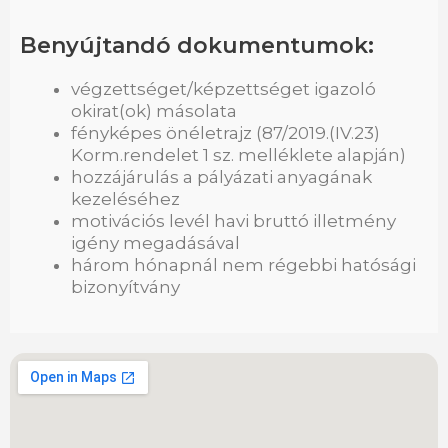
Benyújtandó dokumentumok:
végzettséget/képzettséget igazoló
okirat(ok) másolata
fényképes önéletrajz (87/2019.(IV.23)
Korm.rendelet 1 sz. melléklete alapján)
hozzájárulás a pályázati anyagának
kezeléséhez
motivációs levél havi bruttó illetmény
igény megadásával
három hónapnál nem régebbi hatósági
bizonyítvány