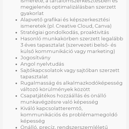
ismerete, a tartalomszerkesztésben és
megjelenés optimalizálásban szerzett
gyakorlat
Alapvető grafikai és képszerkesztési
ismeretek (pl. Creative Cloud, Canva)
Stratégiai gondolkodás, proaktivitás
Hasonló munkakörben szerzett legalább
3 éves tapasztalat (szervezeti belső- és
külső kommunikáció vagy marketing)
Jogosítvány
Angol nyelvtudás
Sajtókapcsolatok vagy sajtóban szerzett
tapasztalat
Rugalmasság és alkalmazkodóképesség
változó körülmények között
Csapatjátékos hozzáállás és önálló
munkavégzésre való képesség
Kiváló kapcsolatteremtő,
kommunikációs és problémamegoldó
képesség
Önálló, precíz, rendszerszemléletű