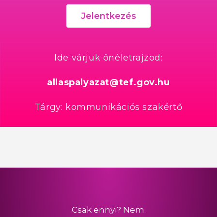
Jelentkezés
Ide várjuk önéletrajzod:
allaspalyazat@tef.gov.hu
Tárgy: kommunikációs szakértő
Csak ennyi? Nem.