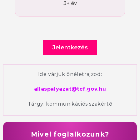
3+ év
Jelentkezés
Ide várjuk önéletrajzod:
allaspalyazat@tef.gov.hu
Tárgy: kommunikációs szakértő
Mivel foglalkozunk?