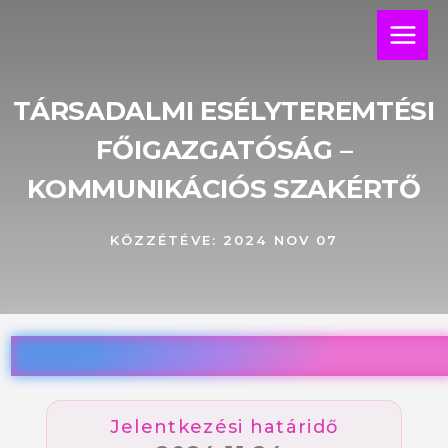
Skip
Main
to
Menu
content
TÁRSADALMI ESÉLYTEREMTÉSI
FŐIGAZGATÓSÁG –
KOMMUNIKÁCIÓS SZAKÉRTŐ
KÖZZÉTÉVE:
2024 NOV 07
Jelentkezési határidő