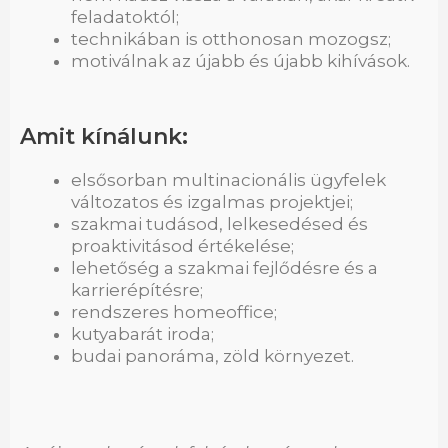
feladatoktól;
technikában is otthonosan mozogsz;
motiválnak az újabb és újabb kihívások.
Amit kínálunk:
elsősorban multinacionális ügyfelek
változatos és izgalmas projektjei;
szakmai tudásod, lelkesedésed és
proaktivitásod értékelése;
lehetőség a szakmai fejlődésre és a
karrierépítésre;
rendszeres homeoffice;
kutyabarát iroda;
budai panoráma, zöld környezet.