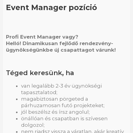
Event Manager pozíció
Profi Event Manager vagy?
Helló! Dinamikusan fejlődő rendezvény-
ügynökségünkbe új csapattagot várunk!
Téged keresünk, ha
van legalább 2-3 év ügynökségi
tapasztalatod;
magabiztosan pörgeted a
párhuzamosan futó projekteket;
jól beszélsz és írsz angolul;
önállóan és csapatban is szívesen
dolgozol;
nem riadsz vissza a váratlan, akár kreatív