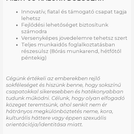
Innovatív, fiatal és támogató csapat tagja
lehetsz
Fejlődési lehetőséget biztosítunk
számodra
Versenyképes jövedelemre tehetsz szert
Teljes munkaidős foglalkoztatásban
részesülsz (8órás munkarend, hétfőtől
péntekig)
Cégünk értékeli az emberekben rejlő
sokféleséget és hiszünk benne, hogy sokszínű
csapatokkal sikeresebben és hatékonyabban
tudunk működni. Célunk, hogy olyan elfogadó
közeget teremtsünk, ahol senkit nem ér
hátrányos megkülönböztetés neme, kora,
kulturális háttere vagy éppen szexuális
orientációja/identitása miatt.