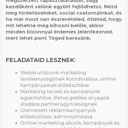
megszerzett tapasztalataidat, vagy
kezdőként velünk együtt fejlődhetsz. Nézd
meg hirdetéseinket, social csatornáinkat, és
ha már most van észrevételed, ötleted, hogy
mit lehetne még kihozni belőle, akkor
minden bizonnyal érdemes jelentkezned,
mert lehet pont Téged keresünk.
FELADATAID LESZNEK:
Webáruházunk marketing
tevékenységének koordinálása, online
kampányainak előkészítése
Marketing tervek és kampányok
egyeztetése, illetve grafikai anyagok
átadása partnerügynökségnek
Ütemezett reklámkampányok
előkészítése, adminisztrálása
Online marketing akciók, kampányok és