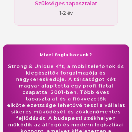
Szükséges tapasztalat
1-2 év
Mivel foglalkozunk?
Strong & Unique Kft, a mobiltelefonok és
kiegészítők forgalmazója és
nagykereskedője. A társaságot két
magyar alapította egy profi fiatal
csapattal 2001-ben. Több éves
tapasztalat és a fiókvezetők
elkötelezettsége lehetővé teszi a vállalat
sikeres működését és zökkenőmentes
fejlődését. A budapesti székhelyen
működik az átfogó és modern logisztikai
központ, amelyet kifejezetten a