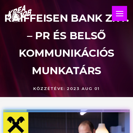
Skip
Main
to
RAIFFEISEN BANK ZRT.
Menu
content
– PR ÉS BELSŐ
KOMMUNIKÁCIÓS
MUNKATÁRS
KÖZZÉTÉVE:
2023 AUG 01