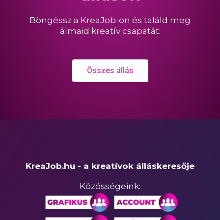
Böngéssz a KreaJob-on és találd meg
álmaid kreatív csapatát:
Összes állás
KreaJob.hu - a kreatívok álláskeresője
Közösségeink: