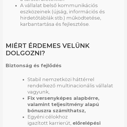
A vállalat belső kommunikációs
eszközeinek (újság, információs és
hirdetőtáblák stb.) működtetése,
karbantartása és fejlesztése.
MIÉRT ÉRDEMES VELÜNK
DOLGOZNI?
Biztonság és fejlődés
Stabil nemzetközi háttérrel
rendelkező multinacionális vállalat
vagyunk,
Fix versenyképes alapbérre,
valamint teljesítmény alapú
bónuszra számíthatsz,
Egyéni célokhoz
igazított karrierút,
előrelépési