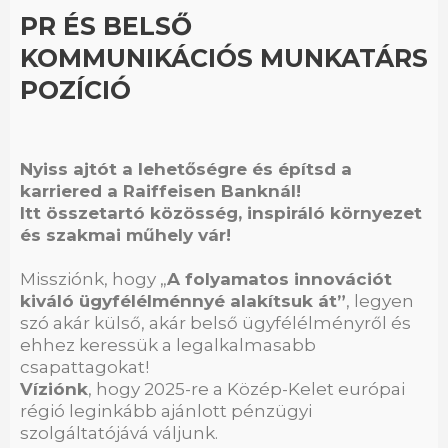
PR ÉS BELSŐ
KOMMUNIKÁCIÓS MUNKATÁRS
POZÍCIÓ
Nyiss ajtót a lehetőségre és építsd a
karriered a Raiffeisen Banknál!
Itt összetartó közösség, inspiráló környezet
és szakmai műhely vár!
Missziónk, hogy „
A folyamatos innovációt
kiváló ügyfélélménnyé alakítsuk át”
, legyen
szó akár külső, akár belső ügyfélélményről és
ehhez keressük a legalkalmasabb
csapattagokat!
Víziónk
, hogy 2025-re a Közép-Kelet európai
régió leginkább ajánlott pénzügyi
szolgáltatójává váljunk.