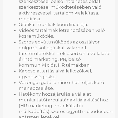
szerkesztése, belső intranetes oldal
szerkesztése, működtetésében való
aktív részvétel, tartalom kialakítása,
megírása.
Grafikai munkák koordinációja.
Videós tartalmak létrehozásában való
közreműködés.
Szoros együttműködés az osztályon
dolgozó kollégákkal, valamint
társterületekkel – elsősorban a vállalatot
érintő marketing, PR, belső
kommunikációs, HR témákban.
Kapcsolattartás alvállalkozókkal,
ügynökségekkel.
Vezérigazgatói online chat teljes körű
menedzselése.
Hatékony hozzájárulás a vállalat
munkáltatói arculatának kialakításához
(HR marketing, munkáltatói
márkaépítés) szoros együttműködésben
a társterületekkel.