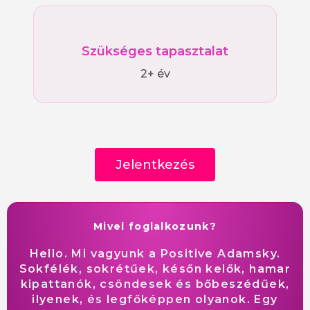
Szükséges tapasztalat
2+ év
Jelentkezés
Mivel foglalkozunk?
Hello. Mi vagyunk a Positive Adamsky.
Sokfélék, sokrétűek, későn kelők, hamar
kipattanók, csöndesek és bőbeszédűek,
ilyenek, és legfőképpen olyanok. Egy