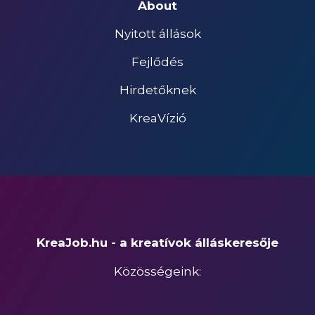
About
Nyitott állások
Fejlődés
Hirdetőknek
KreaVízió
KreaJob.hu - a kreatívok álláskeresője
Közösségeink: