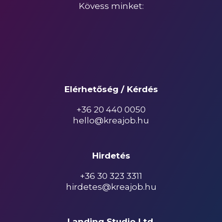
Kövess minket:
Elérhetőség / Kérdés
+36 20 440 0050
hello@kreajob.hu
Hirdetés
+36 30 323 3311
hirdetes@kreajob.hu
Landing Studio Ltd.