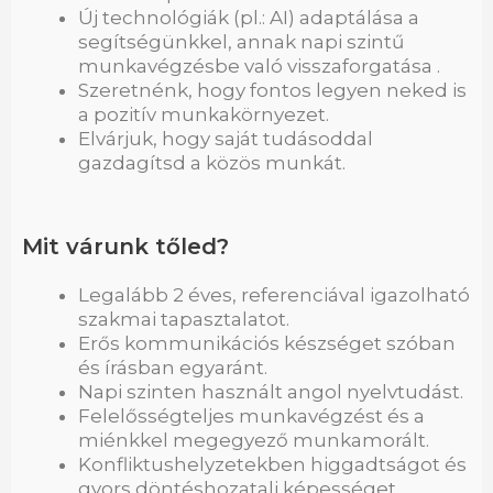
Új technológiák (pl.: AI) adaptálása a
segítségünkkel, annak napi szintű
munkavégzésbe való visszaforgatása .
Szeretnénk, hogy fontos legyen neked is
a pozitív munkakörnyezet.
Elvárjuk, hogy saját tudásoddal
gazdagítsd a közös munkát.
Mit várunk tőled?
Legalább 2 éves, referenciával igazolható
szakmai tapasztalatot.
Erős kommunikációs készséget szóban
és írásban egyaránt.
Napi szinten használt angol nyelvtudást.
Felelősségteljes munkavégzést és a
miénkkel megegyező munkamorált.
Konfliktushelyzetekben higgadtságot és
gyors döntéshozatali képességet.