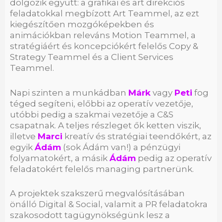
dolgozik együtt: a grafikai és art direkciós
feladatokkal megbízott Art Teammel, az ezt
kiegészítően mozgóképekben és
animációkban releváns Motion Teammel, a
stratégiáért és koncepciókért felelős Copy &
Strategy Teammel és a Client Services
Teammel.
Napi szinten a munkádban
Márk
vagy
Peti
fog
téged segíteni, előbbi az operatív vezetője,
utóbbi pedig a szakmai vezetője a C&S
csapatnak. A teljes részleget ők ketten viszik,
illetve
Marci
kreatív és stratégiai teendőkért, az
egyik
Ádám
(sok Ádám van!) a pénzügyi
folyamatokért, a másik
Ádám
pedig az operatív
feladatokért felelős managing partnerünk.
A projektek szakszerű megvalósításában
önálló Digital & Social, valamit a PR feladatokra
szakosodott tagügynökségünk lesz a