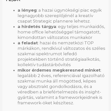
a lényeg
: a hazai ügynökségi piac egyik
legnagyobb szereplőjénél a kreatív
csapat Strategic plannere lehetsz.
a hirdetés tárgya
: egy teljes munkaidős,
home office lehetőséggel támogatott,
kimondottan változatos munkakör
a feladat
: hazai és nemzetközi TOP
márkákon, rendkívül változatos és széles
szakmai spektrumot lefedő
projektekben történő stratégiaalkotás,
kollektív tudástárbővítés
mikor érdemes megkeresned minket
:
legalább 2 éves, referenciával igazolható
szakmai munka áll mögötted, képes
vagy absztrakt gondolkodásra, és a
véredben a briefértelmezés és insight-
gyártás, valamint a frameworkjeidnek is
framework-öket készítesz.