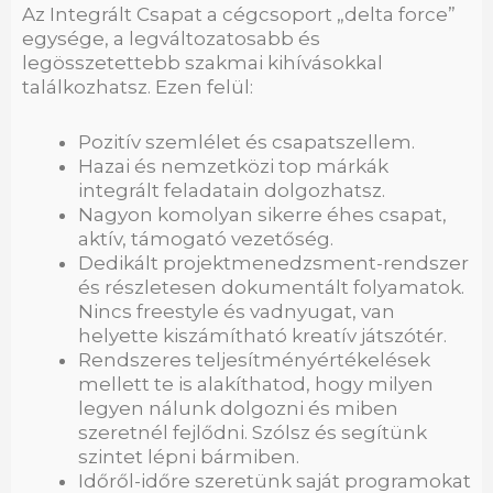
Az Integrált Csapat a cégcsoport „delta force”
egysége, a legváltozatosabb és
legösszetettebb szakmai kihívásokkal
találkozhatsz. Ezen felül:
Pozitív szemlélet és csapatszellem.
Hazai és nemzetközi top márkák
integrált feladatain dolgozhatsz.
Nagyon komolyan sikerre éhes csapat,
aktív, támogató vezetőség.
Dedikált projektmenedzsment-rendszer
és részletesen dokumentált folyamatok.
Nincs freestyle és vadnyugat, van
helyette kiszámítható kreatív játszótér.
Rendszeres teljesítményértékelések
mellett te is alakíthatod, hogy milyen
legyen nálunk dolgozni és miben
szeretnél fejlődni. Szólsz és segítünk
szintet lépni bármiben.
Időről-időre szeretünk saját programokat