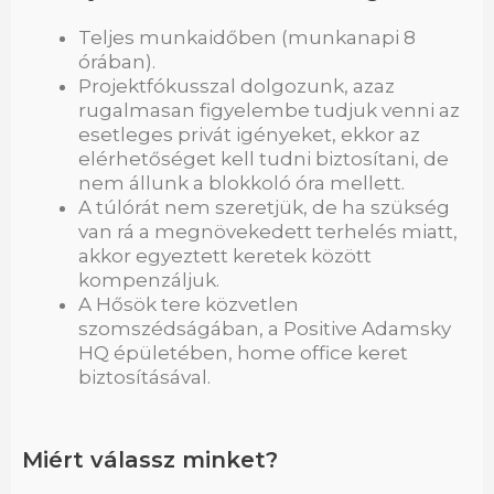
Teljes munkaidőben (munkanapi 8
órában).
Projektfókusszal dolgozunk, azaz
rugalmasan figyelembe tudjuk venni az
esetleges privát igényeket, ekkor az
elérhetőséget kell tudni biztosítani, de
nem állunk a blokkoló óra mellett.
A túlórát nem szeretjük, de ha szükség
van rá a megnövekedett terhelés miatt,
akkor egyeztett keretek között
kompenzáljuk.
A Hősök tere közvetlen
szomszédságában, a Positive Adamsky
HQ épületében, home office keret
biztosításával.
Miért válassz minket?