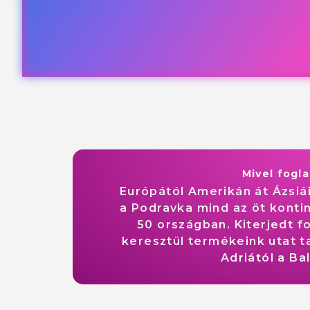
Mivel fogl
Európától Amerikán át Ázsiái
a Podravka mind az öt konti
50 országban. Kiterjedt 
keresztül termékeink utat t
Adriától a Bal