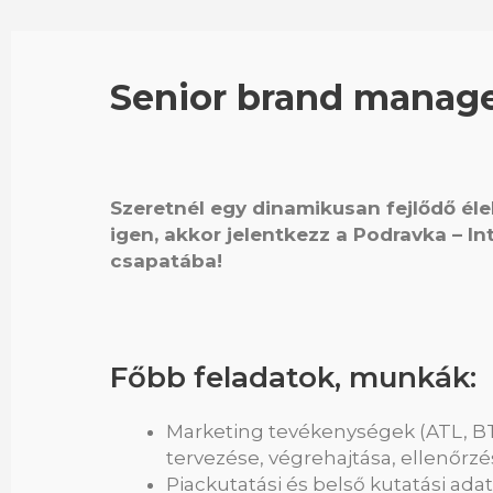
Senior brand manage
Szeretnél egy dinamikusan fejlődő éle
igen, akkor jelentkezz a Podravka – In
csapatába!
Főbb feladatok, munkák:
Marketing tevékenységek (ATL, BTL
tervezése, végrehajtása, ellenőrzé
Piackutatási és belső kutatási ad