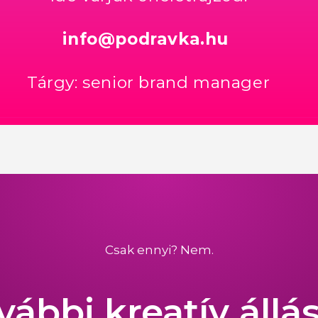
info@podravka.hu
Tárgy: senior brand manager
Csak ennyi? Nem.
vábbi kreatív állá