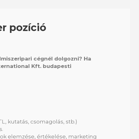
r pozíció
lmiszeripari cégnél dolgozni? Ha
ternational Kft. budapesti
, kutatás, csomagolás, stb.)
s.
atok elemzése, értékelése, marketing