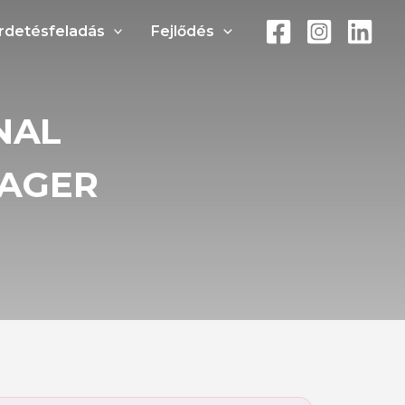
rdetésfeladás
Fejlődés
NAL
NAGER