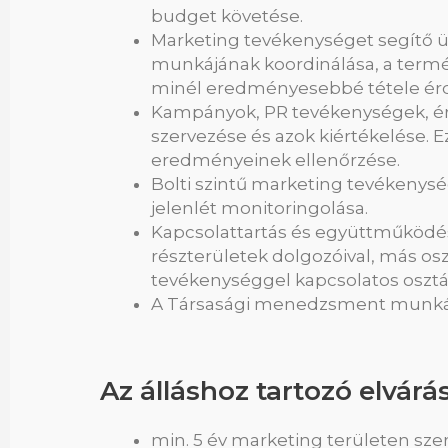
budget követése.
Marketing tevékenységet segítő
munkájának koordinálása, a termé
minél eredményesebbé tétele ér
Kampányok, PR tevékenységek, érté
szervezése és azok kiértékelése. E
eredményeinek ellenőrzése.
Bolti szintű marketing tevékenysé
jelenlét monitoringolása.
Kapcsolattartás és együttműködés 
részterületek dolgozóival, más os
tevékenységgel kapcsolatos osztál
A Társasági menedzsment munkáj
Az álláshoz tartozó elvárá
min. 5 év marketing területen szer