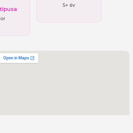
5+ év
 típusa
ior