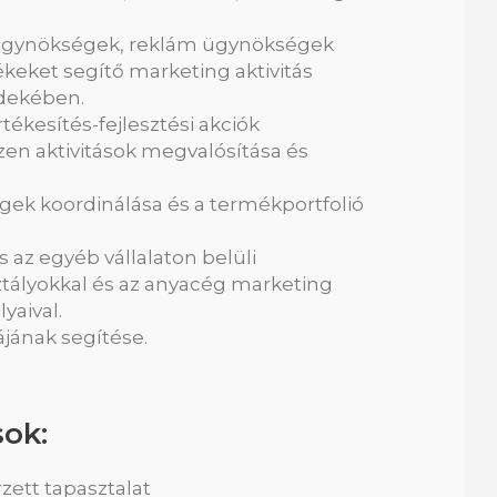
 ügynökségek, reklám ügynökségek
keket segítő marketing aktivitás
dekében.
kesítés-fejlesztési akciók
zen aktivitások megvalósítása és
gek koordinálása és a termékportfolió
az egyéb vállalaton belüli
ztályokkal és az anyacég marketing
yaival.
ának segítése.
sok:
zett tapasztalat