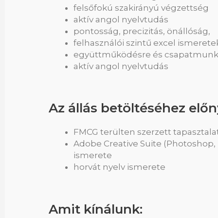
felsőfokú szakirányú végzettség
aktív angol nyelvtudás
pontosság, precizitás, önállóság,
felhasználói szintű excel ismerete
együttműködésre és csapatmunká
aktív angol nyelvtudás
Az állás betöltéséhez előny
FMCG terülten szerzett tapasztala
Adobe Creative Suite (Photoshop, 
ismerete
horvát nyelv ismerete
Amit kínálunk: