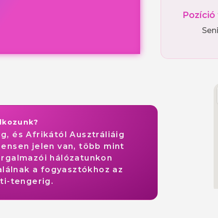
Pozíció
Sen
alkozunk?
g, és Afrikától Ausztráliáig
nensen jelen van, több mint
forgalmazói hálózatunkon
alálnak a fogyasztókhoz az
ti-tengerig.