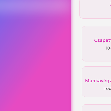
Csapat
10
Munkavégz
Irod