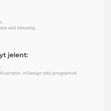
k,
ra való készség.
t jelent:
t
Illustrator, InDesign stb) programok