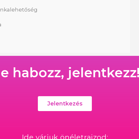
unkalehetőség
a
e habozz, jelentkezz
Jelentkezés
Ide várjuk önéletrajzod: