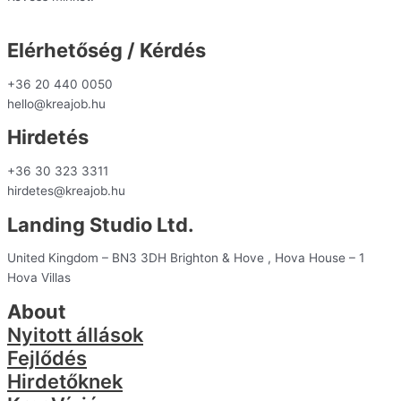
Elérhetőség / Kérdés
+36 20 440 0050
hello@kreajob.hu
Hirdetés
+36 30 323 3311
hirdetes@kreajob.hu
Landing Studio Ltd.
United Kingdom – BN3 3DH Brighton & Hove , Hova House – 1
Hova Villas
About
Nyitott állások
Fejlődés
Hirdetőknek