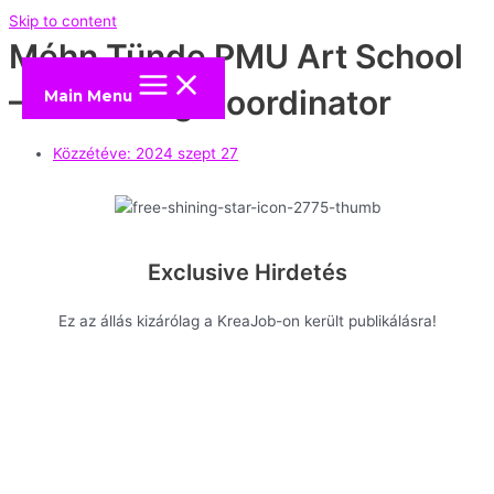
Skip to content
Méhn Tünde PMU Art School
– Marketing Coordinator
Main Menu
Közzétéve:
2024 szept 27
Exclusive Hirdetés
Ez az állás kizárólag a KreaJob-on került publikálásra!