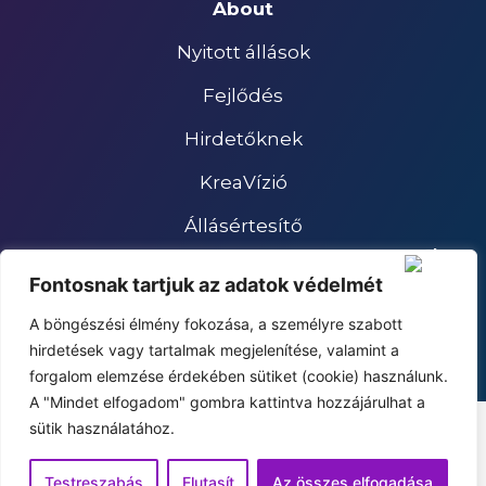
About
Nyitott állások
Fejlődés
Hirdetőknek
KreaVízió
Állásértesítő
Impresszum
Fontosnak tartjuk az adatok védelmét
Adatkezelési tájékoztató
A böngészési élmény fokozása, a személyre szabott
hirdetések vagy tartalmak megjelenítése, valamint a
forgalom elemzése érdekében sütiket (cookie) használunk.
A "Mindet elfogadom" gombra kattintva hozzájárulhat a
sütik használatához.
Testreszabás
Elutasít
Az összes elfogadása