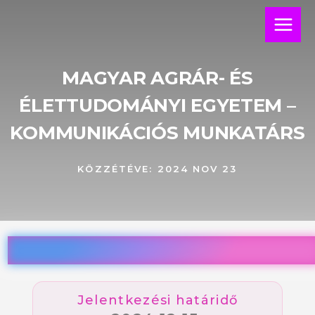
Skip
Main
to
Menu
content
MAGYAR AGRÁR- ÉS
ÉLETTUDOMÁNYI EGYETEM –
KOMMUNIKÁCIÓS MUNKATÁRS
KÖZZÉTÉVE:
2024 NOV 23
Jelentkezési határidő