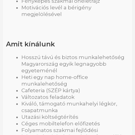
Fényképes szakmai önéletrajz
Motivációs levél a bérigény
megjelölésével
Amit kínálunk
Hosszú távú és biztos munkalehetőség
Magyarország egyik legnagyobb
egyeteménél
Heti egy nap home-office
munkalehetőség
Cafeteria (SZÉP kártya)
Változatos feladatok
Kiváló, támogató munkahelyi légkör,
csapatmunka
Utazási költségtérítés
Céges mobiltelefon előfizetés
Folyamatos szakmai fejlődési