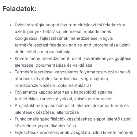
Feladatok:
Üzleti stratégia adaptálása termékfejlesztési feladatokra,
üzleti igények feltárása, elemzése, működésének
kidolgozása, fejlesztésének menedzselése, vagyis
termékfejlesztési feladatok end-to-end végrehajtása üzleti
definíciótól a megvalósításig;
Követelmény menedzsment: üzleti követelmények gyűjtése,
elemzése, dokumentálása és validálása;
Termékfejlesztéssel kapcsolatos folyamatszervezés (belső
átadások-átvételek koordinálása, végrehajtásra,
rendszerszervezésre, dokumentálásra)
Folyamatos kapcsolattartás a kapcsolódó szakmai
területekkel, társosztályokkal, külsős partnerekkel
Projektekhez kapcsolódó üzleti elemzői dokumentumok és
jelentések készítése, ellenőrzése
Funkcionális specifikációk készítéséhez alapot jelentő üzleti
követelményspecifikációk írása
Fejlesztések eredményének vizsgálata üzleti követelmények