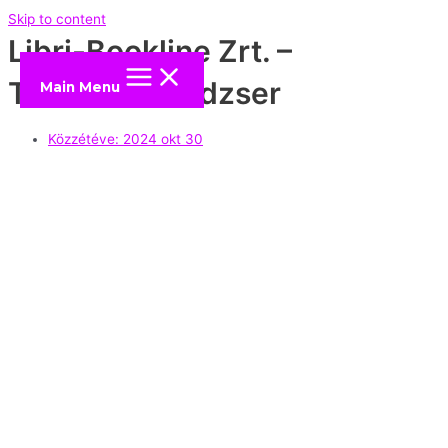
Skip to content
Libri-Bookline Zrt. –
Termékmenedzser
Main Menu
Közzétéve:
2024 okt 30