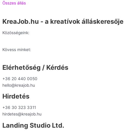
Összes állás
KreaJob.hu - a kreatívok álláskeresője
Közösségeink:
Kövess minket:
Elérhetőség / Kérdés
+36 20 440 0050
hello@kreajob.hu
Hirdetés
+36 30 323 3311
hirdetes@kreajob.hu
Landing Studio Ltd.