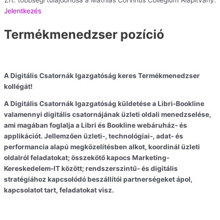
Zrt. többségi tulajdonosa a Mathias Corvinus Collegium Alapítvány.
Jelentkezés
Termékmenedzser pozíció
A Digitális Csatornák Igazgatóság keres Termékmenedzser
kollégát!
A Digitális Csatornák Igazgatóság küldetése a Libri-Bookline
valamennyi digitális csatornájának üzleti oldali menedzselése,
ami magában foglalja a Libri és Bookline webáruház- és
applikációt. Jellemzően üzleti-, technológiai-, adat- és
performancia alapú megközelítésben alkot, koordinál üzleti
oldalról feladatokat; összekötő kapocs Marketing-
Kereskedelem-IT között; rendszerszintű- és digitális
stratégiához kapcsolódó beszállítói partnerségeket ápol,
kapcsolatot tart, feladatokat visz.