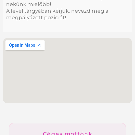
nekünk mielőbb!
A levél tárgyában kérjük, nevezd meg a
megpályázott pozíciót!
Céges mottónk