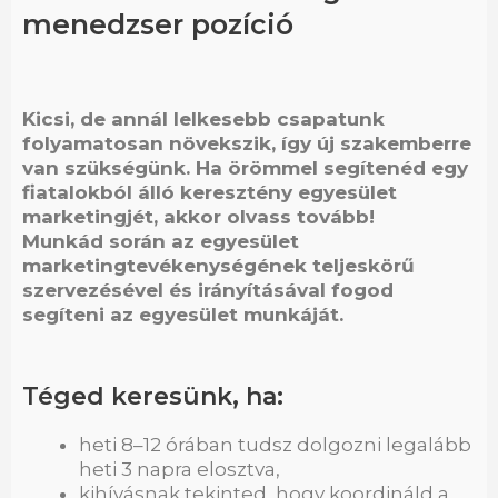
koszi@koszi.net
menedzser pozíció
Tárgy: reklám- és marketing menedzser
Kicsi, de annál lelkesebb csapatunk
folyamatosan növekszik, így új szakemberre
van szükségünk. Ha örömmel segítenéd egy
fiatalokból álló keresztény egyesület
marketingjét, akkor olvass tovább!
Munkád során az egyesület
marketingtevékenységének teljeskörű
szervezésével és irányításával fogod
segíteni az egyesület munkáját.
Téged keresünk, ha:
heti 8–12 órában tudsz dolgozni legalább
heti 3 napra elosztva,
kihívásnak tekinted, hogy koordináld a