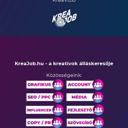
KreaJob.hu - a kreatívok álláskeresője
Közösségeink: