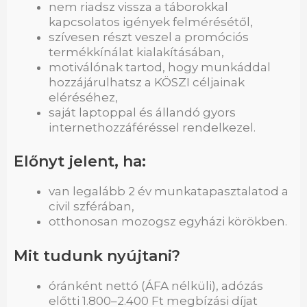
nem riadsz vissza a táborokkal
kapcsolatos igények felmérésétől,
szívesen részt veszel a promóciós
termékkínálat kialakításában,
motiválónak tartod, hogy munkáddal
hozzájárulhatsz a KÖSZI céljainak
eléréséhez,
saját laptoppal és állandó gyors
internethozzáféréssel rendelkezel.
Előnyt jelent, ha:
van legalább 2 év munkatapasztalatod a
civil szférában,
otthonosan mozogsz egyházi körökben.
Mit tudunk nyújtani?
óránként nettó (ÁFA nélküli), adózás
előtti 1.800–2.400 Ft megbízási díjat