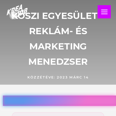
Skip
Main
to
KÖSZI EGYESÜLET –
Menu
content
REKLÁM- ÉS
MARKETING
MENEDZSER
KÖZZÉTÉVE:
2023 MÁRC 14