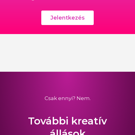
Jelentkezés
Ide várjuk önéletrajzod:
koszi@koszi.net
Tárgy: reklám- és marketing
menedzser
Csak ennyi? Nem.
További kreatív
állások