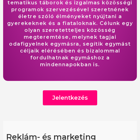
tematikus táborok és izgalmas közösségi
programok szervezésével szeretnének
életre szóló élményeket nyújtani a
gyerekeknek és a fiataloknak. Célunk egy
olyan szeretetteljes közösség
megteremtése, melynek tagjai
odafigyelnek egymásra, segítik egymást
céljaik elérésében és bizalommal
fordulhatnak egymáshoz a
mindennapokban is.
Jelentkezés
Ide várjuk önéletrajzod:
Reklám- és marketing