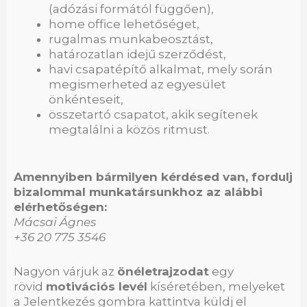
(adózási formától függően),
home office lehetőséget,
rugalmas munkabeosztást,
határozatlan idejű szerződést,
havi csapatépítő alkalmat, mely során
megismerheted az egyesület
önkénteseit,
összetartó csapatot, akik segítenek
megtalálni a közös ritmust.
Amennyiben bármilyen kérdésed van, fordulj
bizalommal munkatársunkhoz az alábbi
elérhetőségen:
Mácsai Ágnes
+36 20 775 3546
Nagyon várjuk az
önéletrajzodat
egy
rövid
motivációs levél
kíséretében, melyeket
a Jelentkezés gombra kattintva küldj el