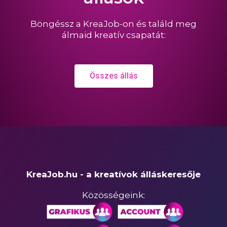
Böngéssz a KreaJob-on és találd meg
álmaid kreatív csapatát:
Összes állás
KreaJob.hu - a kreatívok álláskeresője
Közösségeink: