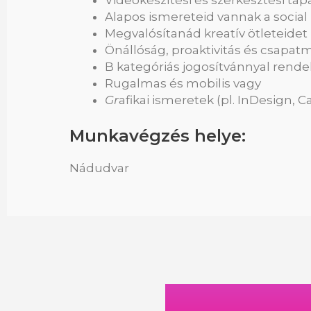
Videókészítési és szerkesztési tap
Alapos ismereteid vannak a socia
Megvalósítanád kreatív ötleteidet
Önállóság, proaktivitás és csapa
B kategóriás jogosítvánnyal rende
Rugalmas és mobilis vagy
Gr
afikai ismeretek (pl. InDesign, 
Munkavégzés helye:
Nádudvar