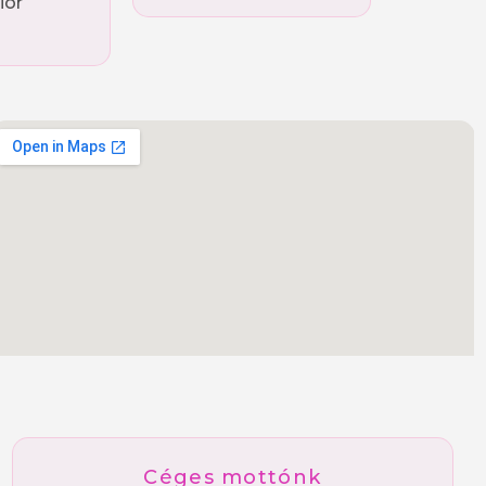
ior
Céges mottónk