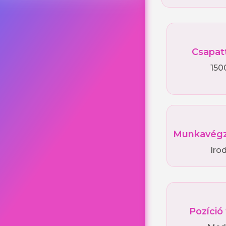
Csapat
150
Munkavégz
Irod
Pozíció