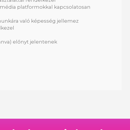
asztalattal rendelkezel
l média platformokkal kapcsolatosan
tmunkára való képesség jellemez
lkezel
Canva) előnyt jelentenek