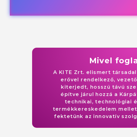
Mivel fogl
A KITE Zrt. elismert társad
erővel rendelkező, vezet
kiterjedt, hosszú távú s
építve járul hozzá a Kár
technikai, technológiai é
termékkereskedelem mellet
fektetünk az innovatív szol