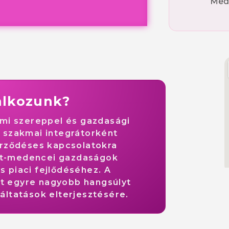
Med
alkozunk?
almi szereppel és gazdasági
ő szakmai integrátorként
zerződéses kapcsolatokra
pát-medencei gazdaságok
s piaci fejlődéséhez. A
t egyre nagyobb hangsúlyt
gáltatások elterjesztésére.