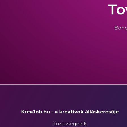
To
Böng
KreaJob.hu - a kreatívok álláskeresője
Közösségeink: