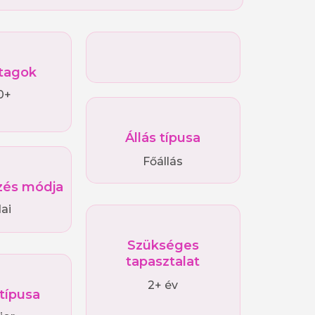
tagok
0+
Állás típusa
Főállás
és módja
ai
Szükséges
tapasztalat
2+ év
 típusa