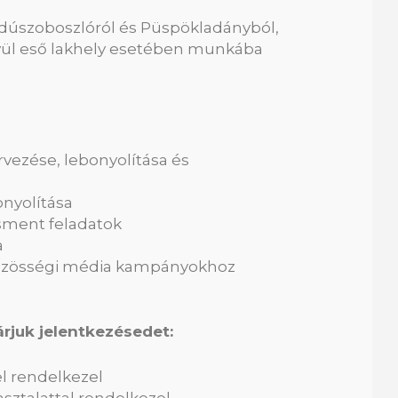
dúszoboszlóról és Püspökladányból,
ívül eső lakhely esetében munkába
vezése, lebonyolítása és
onyolítása
sment feladatok
a
közösségi média kampányokhoz
rjuk jelentkezésedet:
l rendelkezel