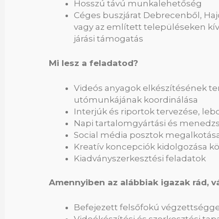
Hosszú távú munkalehetőség
Céges buszjárat Debrecenből, Haj
vagy az említett településeken k
járási támogatás
Mi lesz a feladatod?
Videós anyagok elkészítésének ter
utómunkájának koordinálása
Interjúk és riportok tervezése, leb
Napi tartalomgyártási és menedz
Social média posztok megalkotás
Kreatív koncepciók kidolgozása 
Kiadványszerkesztési feladatok
Amennyiben az alábbiak igazak rád, vá
Befejezett felsőfokú végzettségge