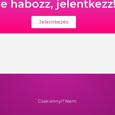
e habozz, jelentkezz
Jelentkezés
Csak ennyi? Nem.