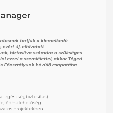
Manager
ontosnak tartjuk a kiemelkedő
ezért új, elhivatott
nk, biztosítva számára a szükséges
lni ezzel a szemlélettel, akkor Téged
s Főosztályunk bővülő csapatába
ya, egészségbiztosítás)
fejlődési lehetőség
ozatos projektekben