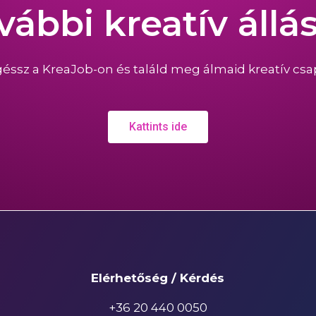
vábbi kreatív állá
éssz a KreaJob-on és találd meg álmaid kreatív csap
Kattints ide
Elérhetőség / Kérdés
+36 20 440 0050