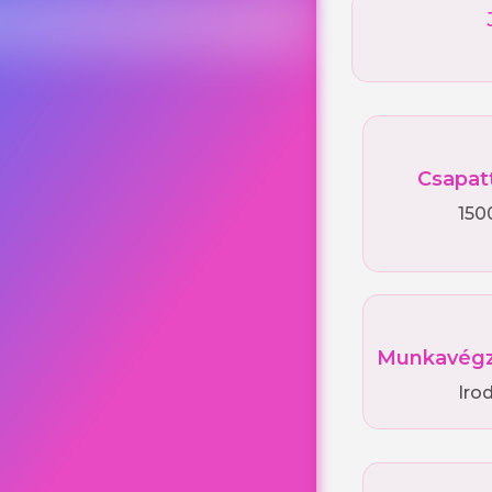
Csapat
150
Munkavégz
Irod