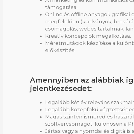
A marketing és kommunikációs cs
támogatása.
Online és offline anyagok grafikai
megfelelően (kiadványok, brosúrák
csomagolás, webes tartalmak, lan
Kreatív koncepciók megalkotása.
Méretmutációk készítése a külön
előkészítés.
Amennyiben az alábbiak iga
jelentkezésedet:
Legalább két év releváns szakmai t
Legalább középfokú végzettséged
Magas szinten ismered és használ
szoftvercsomagot, különösen a P
Jártas vagy a nyomdai és digitális