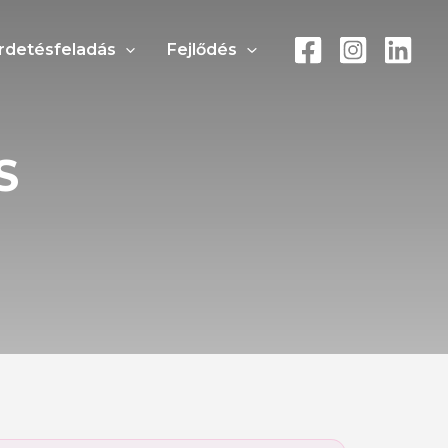
rdetésfeladás
Fejlődés
S