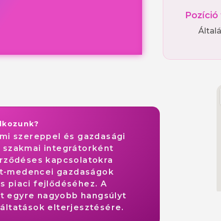
Pozíció
Által
alkozunk?
almi szereppel és gazdasági
ő szakmai integrátorként
zerződéses kapcsolatokra
pát-medencei gazdaságok
s piaci fejlődéséhez. A
t egyre nagyobb hangsúlyt
gáltatások elterjesztésére.