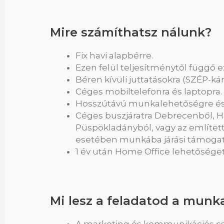
Mire számíthatsz nálunk?
Fix havi alapbérre.
Ezen felül teljesítménytől függő e
Béren kívüli juttatásokra (SZÉP-ká
Céges mobiltelefonra és laptopra.
Hosszútávú munkalehetőségre és 
Céges buszjáratra Debrecenből, H
Püspökladányból, vagy az említett
esetében munkába járási támogat
1 év után Home Office lehetőséget
Mi lesz a feladatod a mun