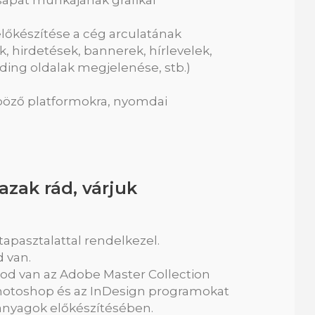
apat munkájának grafikai
 előkészítése a cég arculatának
, hirdetések, bannerek, hírlevelek,
ding oldalak megjelenése, stb.)
böző platformokra, nyomdai
zak rád, várjuk
apasztalattal rendelkezel.
 van.
od van az Adobe Master Collection
hotoshop és az InDesign programokat
 anyagok előkészítésében.