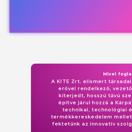
Mivel fogl
A KITE Zrt. elismert társad
erővel rendelkező, vezet
kiterjedt, hosszú távú s
építve járul hozzá a Kár
technikai, technológiai é
termékkereskedelem mellet
fektetünk az innovatív szol