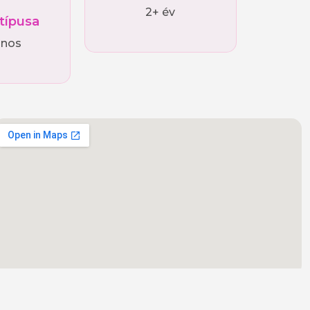
2+ év
 típusa
ános