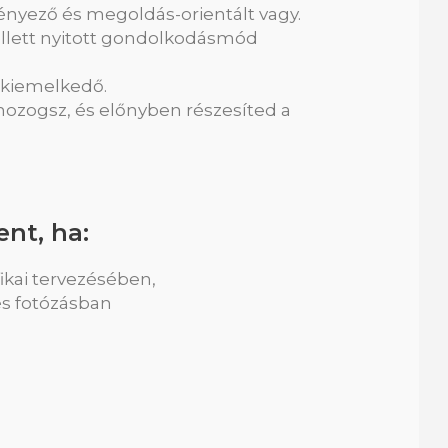
nyező és megoldás-orientált vagy.
ellett nyitott gondolkodásmód
 kiemelkedő.
zogsz, és előnyben részesíted a
ent, ha:
ikai tervezésében,
és fotózásban