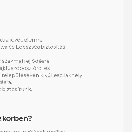
xtra jövedelemre.
rtya és Egészségbiztosítás).
szakmai fejlődésre.
ajdúszoboszlóról és
 településeken kívül eső lakhely
ásra.
 biztosítunk.
kakörben?