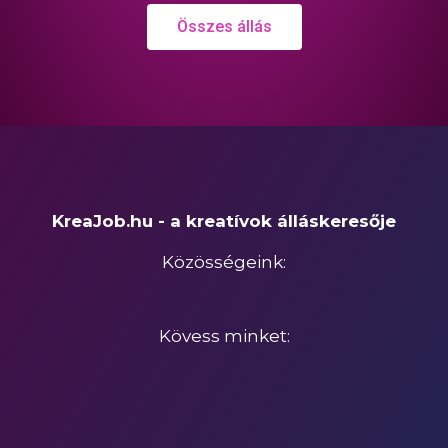
Összes állás
KreaJob.hu - a kreatívok álláskeresője
Közösségeink:
Kövess minket: