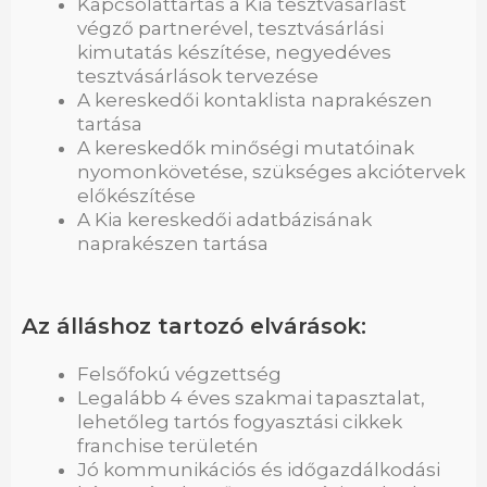
Kapcsolattartás a Kia tesztvásárlást
végző partnerével, tesztvásárlási
kimutatás készítése, negyedéves
tesztvásárlások tervezése
A kereskedői kontaklista naprakészen
tartása
A kereskedők minőségi mutatóinak
nyomonkövetése, szükséges akciótervek
előkészítése
A Kia kereskedői adatbázisának
naprakészen tartása
Az álláshoz tartozó elvárások:
Felsőfokú végzettség
Legalább 4 éves szakmai tapasztalat,
lehetőleg tartós fogyasztási cikkek
franchise területén
Jó kommunikációs és időgazdálkodási