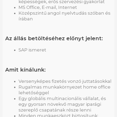
képességek, erős szervezési gyakorlat
MS Office, E-mail, Internet
Középszintű angol nyelvtudás szóban és
írában
Az állás betöltéséhez előnyt jelent:
SAP ismeret
Amit kínálunk:
Versenyképes fizetés vonzó juttatásokkal
Rugalmas munkakörnyezet home office
lehetőséggel
Egy globális multinacionális vállalat, és
egy gyorsan növekvő magyar iparági
szereplő csapatának része lenni
Minden munkaeszközt biztosítunk: