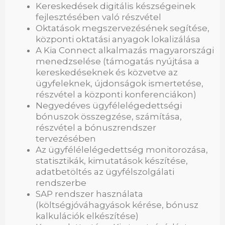
Kereskedések digitális készségeinek
fejlesztésében való részvétel
Oktatások megszervezésének segítése,
központi oktatási anyagok lokalizálása
A Kia Connect alkalmazás magyarországi
menedzselése (támogatás nyújtása a
kereskedéseknek és közvetve az
ügyfeleknek, újdonságok ismertetése,
részvétel a központi konferenciákon)
Negyedéves ügyfélelégedettségi
bónuszok összegzése, számítása,
részvétel a bónuszrendszer
tervezésében
Az ügyfélélelégedettség monitorozása,
statisztikák, kimutatások készítése,
adatbetöltés az ügyfélszolgálati
rendszerbe
SAP rendszer használata
(költségjóváhagyások kérése, bónusz
kalkulációk elkészítése)