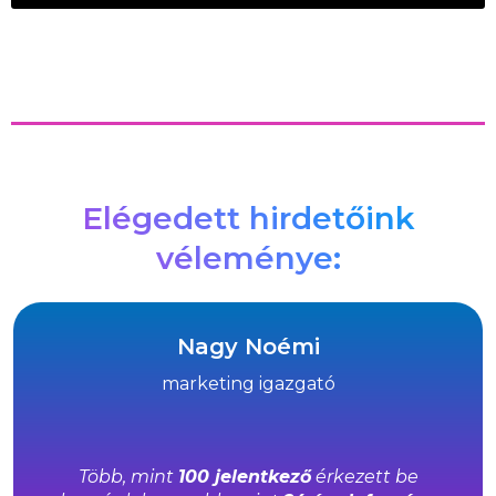
Elégedett hirdetőink
véleménye:
Nagy Noémi
marketing igazgató
Több, mint
100 jelentkező
érkezett be