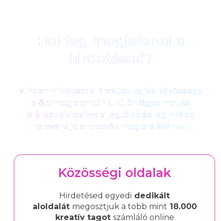
Hol fog megjelenni a
hirdetésed?
Minden hirdetést a KreaJob teljes közössége
előtt megjelenítünk, külön figyelmet és
elérést biztosítva a legtöbb és leginkább
releváns jelentkezők megtalálásához.
Közösségi oldalak
Hirdetésed egyedi
dedikált
aloldalát
megosztjuk a több mint
18.000
kreatív tagot
számláló online