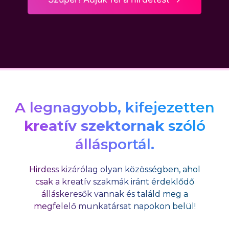
A legnagyobb, kifejezetten
kreatív szektornak
szóló
állásportál.
Hirdess kizárólag olyan közösségben, ahol
csak a kreatív szakmák iránt érdeklődő
álláskeresők vannak és találd meg a
megfelelő munkatársat napokon belül!