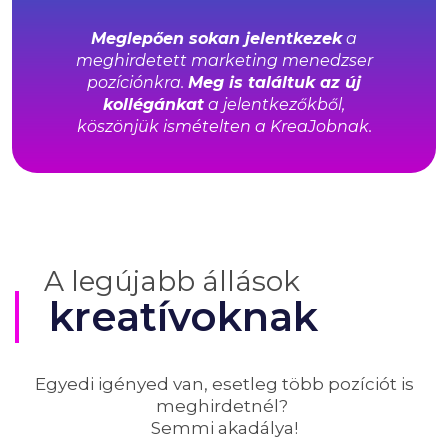
Meglepően sokan jelentkezek
a
meghirdetett marketing menedzser
pozíciónkra.
Meg is találtuk az új
kollégánkat
a jelentkezőkből,
köszönjük
ismételten a KreaJobnak.
A legújabb állások
kreatívoknak
Egyedi igényed van, esetleg több pozíciót is
meghirdetnél?
Semmi akadálya!