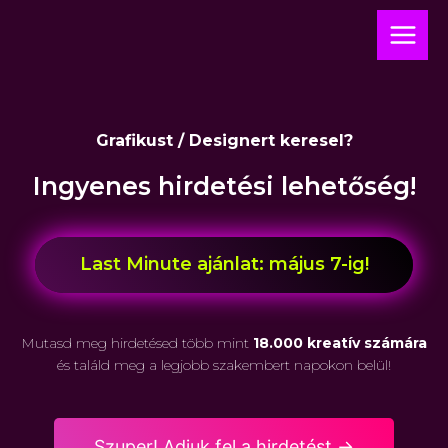
Skip
Main
to
Menu
content
Grafikust / Designert keresel?
Ingyenes hirdetési lehetőség!
Last Minute ajánlat: május 7-ig!
Mutasd meg hirdetésed több mint
18.000 kreatív számára
és találd meg a legjobb szakembert napokon belül!
Szuper! Adjuk fel a hirdetést ->