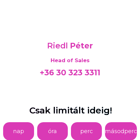
Riedl
Péter
Head of Sales
+36 30 323 3311
Csak limitált ideig!
nap
óra
perc
másodperc