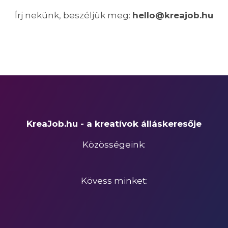
Írj nekünk, beszéljük meg:
hello@kreajob.hu
KreaJob.hu - a kreatívok álláskeresője
Közösségeink:
Kövess minket: