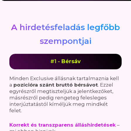
A hirdetésfeladás legfőbb
szempontjai
#1 -
Bérsáv
Minden Exclusive állásnak tartalmaznia kell
a
pozícióra szánt bruttó bérsávot
. Ezzel
egyrészről megtiszteljük a jelentkezőket,
másrészről pedig rengeteg felesleges
interjúztatástól kíméljük meg mindkét
felet.
Korrekt és transzparens álláshirdetések
–