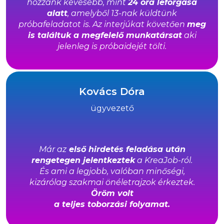
hozzánk kevesebb, mint
24 óra leforgása
alatt
, amelyből 13-nak küldtünk
próbafeladatot is. Az interjúkat követően
meg
is találtuk a megfelelő munkatársat
aki
jelenleg is próbaidejét tölti.
Kovács Dóra
ügyvezető
Már az
első hirdetés feladása után
rengetegen jelentkeztek
a KreaJob-ról.
És
ami a legjobb, valóban minőségi,
kizárólag
szakmai önéletrajzok érkeztek.
Öröm volt
a teljes toborzási folyamat.