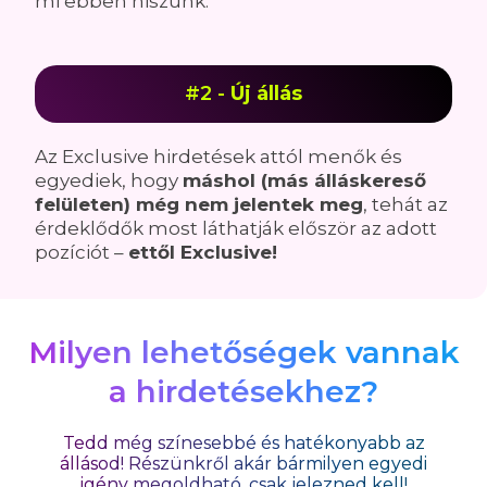
mi ebben hiszünk.
#2 -
Új állás
Az Exclusive hirdetések attól menők és
egyediek, hogy
máshol (más álláskereső
felületen) még nem jelentek meg
, tehát az
érdeklődők most láthatják először az adott
pozíciót –
ettől Exclusive!
Milyen lehetőségek vannak
a hirdetésekhez?
Tedd még színesebbé és hatékonyabb az
állásod! Részünkről akár bármilyen egyedi
igény megoldható, csak jelezned kell!