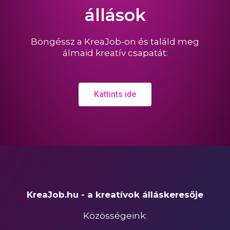
állások
Böngéssz a KreaJob-on és találd meg
álmaid kreatív csapatát:
Kattints ide
KreaJob.hu - a kreatívok álláskeresője
Közösségeink: