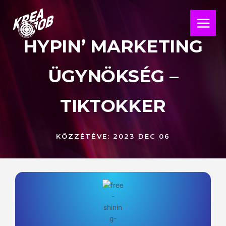
Skip
Main
to
Menu
content
HYPIN’ MARKETING
ÜGYNÖKSÉG –
TIKTOKKER
KÖZZÉTÉVE:
2023 DEC 06