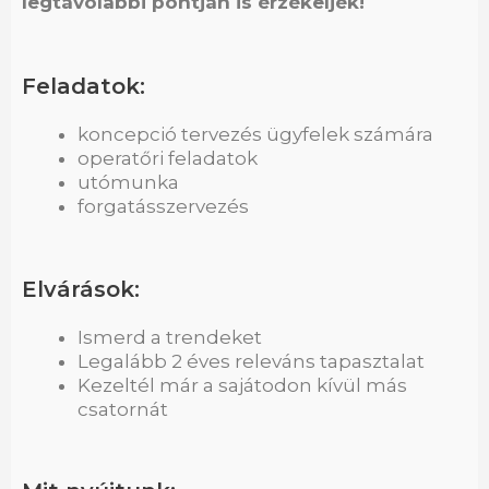
legtávolabbi pontján is érzékeljék!
Feladatok:
koncepció tervezés ügyfelek számára
operatőri feladatok
utómunka
forgatásszervezés
Elvárások:
Ismerd a trendeket
Legalább 2 éves releváns tapasztalat
Kezeltél már a sajátodon kívül más
csatornát