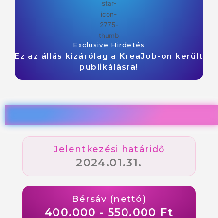
Exclusive Hirdetés
Ez az állás kizárólag a KreaJob-on került
publikálásra!
Jelentkezési határidő
2024.01.31.
Bérsáv (nettó)
400.000 - 550.000 Ft