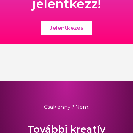
jelentkezz!
Jelentkezés
Ide várjuk önéletrajzod:
tomcsanyi.balazs@hypin.hu
Tárgy: tiktokker
Csak ennyi? Nem.
További kreatív