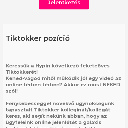
Jelentkezés
Ide várjuk önéletrajzod:
Tiktokker pozíció
tomcsanyi.balazs@hypin.hu
Tárgy: tiktokker
Keressük a Hypin következő feketeöves
Tiktokkerét!
Kened-vágod mitől működik jól egy videó az
online térben térben? Akkor ez most NEKED
szól!
Fénysebességgel növekvő ügynökségünk
tapasztalt Tiktokker kolleginát/kollégát
keres, aki segít nekünk abban, hogy az
ügyfeleink online jelenlétét a galaxis