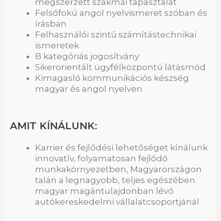
megszerzett szakmai tapasztalat
Felsőfokú angol nyelvismeret szóban és
írásban
Felhasználói szintű számítástechnikai
ismeretek
B kategóriás jogosítvány
Sikerorientált ügyfélközpontú látásmód
Kimagasló kommunikációs készség
magyar és angol nyelven
AMIT KÍNÁLUNK:
Karrier és fejlődési lehetőséget kínálunk
innovatív, folyamatosan fejlődő
munkakörnyezetben, Magyarországon
talán a legnagyobb, teljes egészében
magyar magántulajdonban lévő
autókereskedelmi vállalatcsoportjánál