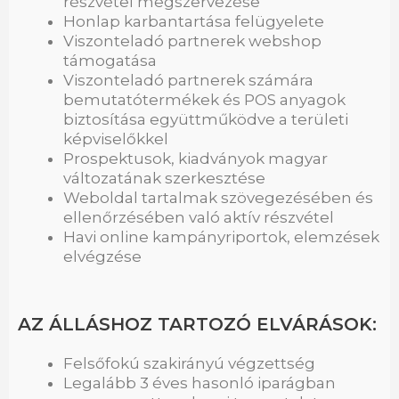
részvétel megszervezése
Honlap karbantartása felügyelete
Viszonteladó partnerek webshop
támogatása
Viszonteladó partnerek számára
bemutatótermékek és POS anyagok
biztosítása együttműködve a területi
képviselőkkel
Prospektusok, kiadványok magyar
változatának szerkesztése
Weboldal tartalmak szövegezésében és
ellenőrzésében való aktív részvétel
Havi online kampányriportok, elemzések
elvégzése
AZ ÁLLÁSHOZ TARTOZÓ ELVÁRÁSOK:
Felsőfokú szakirányú végzettség
Legalább 3 éves hasonló iparágban