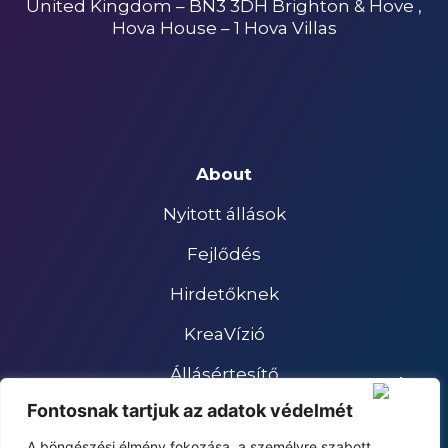
United Kingdom – BN3 3DH Brighton & Hove ,
Hova House – 1 Hova Villas
About
Nyitott állások
Fejlődés
Hirdetőknek
KreaVízió
Állásértesítő
Fontosnak tartjuk az adatok védelmét
Impresszum
A böngészési élmény fokozása, a személyre szabott