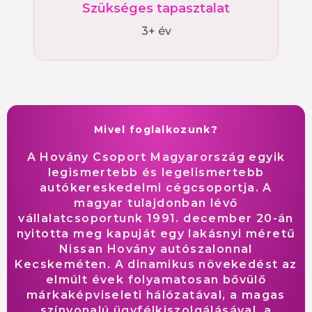
Szükséges tapasztalat
3+ év
Mivel foglalkozunk?
A Hovány Csoport Magyarország egyik
legismertebb és legelismertebb
autókereskedelmi cégcsoportja. A
magyar tulajdonban lévő
vállalatcsoportunk 1991. december 20-án
nyitotta meg kapuját egy lakásnyi méretű
Nissan Hovány autószalonnal
Kecskeméten. A dinamikus növekedést az
elmúlt évek folyamatosan bővülő
márkaképviseleti hálózatával, a magas
színvonalú ügyfélkiszolgálásával, a