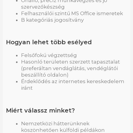
Önálló, precíz munkavégzés és jó
szervezőkészség
Felhasználói szintű MS Office ismeretek
B kategóriás jogosítvány
Hogyan lehet több esélyed
Felsőfokú végzettség
Hasonló területen szerzett tapasztalat
(preferáltan vendáglátás, vendéglátói
beszállító oldalon)
Érdeklődés az internetes kereskedelem
iránt
Miért válassz minket?
Nemzetközi hátterünknek
köszönhetően külföldi példákon