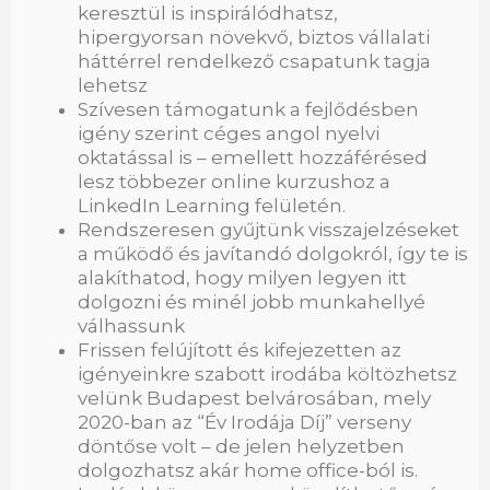
keresztül is inspirálódhatsz,
hipergyorsan növekvő, biztos vállalati
háttérrel rendelkező csapatunk tagja
lehetsz
Szívesen támogatunk a fejlődésben
igény szerint céges angol nyelvi
oktatással is – emellett hozzáférésed
lesz többezer online kurzushoz a
LinkedIn Learning felületén.
Rendszeresen gyűjtünk visszajelzéseket
a működő és javítandó dolgokról, így te is
alakíthatod, hogy milyen legyen itt
dolgozni és minél jobb munkahellyé
válhassunk
Frissen felújított és kifejezetten az
igényeinkre szabott irodába költözhetsz
velünk Budapest belvárosában, mely
2020-ban az “Év Irodája Díj” verseny
döntőse volt – de jelen helyzetben
dolgozhatsz akár home office-ból is.