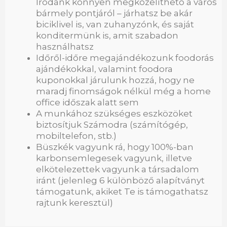
Irodánk könnyen megközelíthető a város
bármely pontjáról – járhatsz be akár
biciklivel is, van zuhanyzónk, és saját
konditermünk is, amit szabadon
használhatsz
Időről-időre megajándékozunk foodorás
ajándékokkal, valamint foodora
kuponokkal járulunk hozzá, hogy ne
maradj finomságok nélkül még a home
office időszak alatt sem
A munkához szükséges eszközöket
biztosítjuk Számodra (számítógép,
mobiltelefon, stb.)
Büszkék vagyunk rá, hogy 100%-ban
karbonsemlegesek vagyunk, illetve
elkötelezettek vagyunk a társadalom
iránt (jelenleg 6 különböző alapítványt
támogatunk, akiket Te is támogathatsz
rajtunk keresztül)