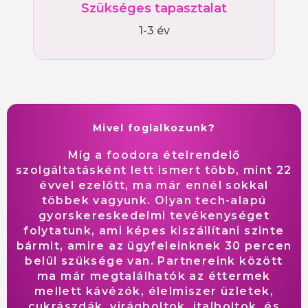
Szükséges tapasztalat
1-3 év
Mivel foglalkozunk?
Míg a foodora ételrendelő
szolgáltatásként lett ismert több, mint 22
évvel ezelőtt, ma már ennél sokkal
többek vagyunk. Olyan tech-alapú
gyorskereskedelmi tevékenységet
folytatunk, ami képes kiszállítani szinte
bármit, amire az ügyfeleinknek 30 percen
belül szüksége van. Partnereink között
ma már megtalálhatók az éttermek
mellett kávézók, élelmiszer üzletek,
cukrászdák, virágboltok, italboltok, és