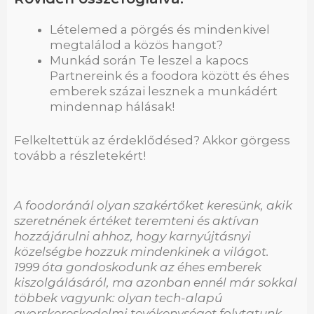
Lételemed a pörgés és mindenkivel
megtalálod a közös hangot?
Munkád során Te leszel a kapocs
Partnereink és a foodora között és éhes
emberek százai lesznek a munkádért
mindennap hálásak!
Felkeltettük az érdeklődésed? Akkor görgess
tovább a részletekért!
A foodoránál olyan szakértőket keresünk, akik
szeretnének értéket teremteni és aktívan
hozzájárulni ahhoz, hogy karnyújtásnyi
közelségbe hozzuk mindenkinek a világot.
1999 óta gondoskodunk az éhes emberek
kiszolgálásáról, ma azonban ennél már sokkal
többek vagyunk: olyan tech-alapú
gyorskereskedelmi tevékenységet folytatunk,