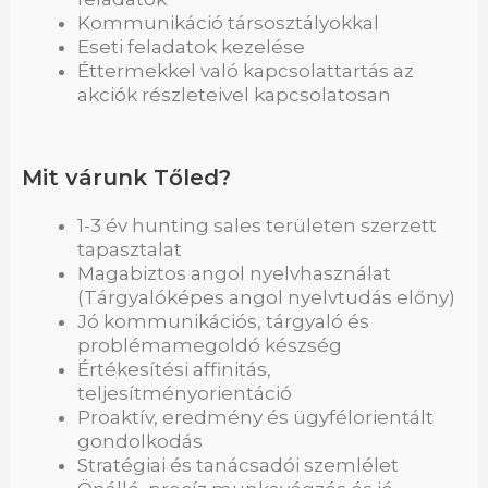
Kommunikáció társosztályokkal
Eseti feladatok kezelése
Éttermekkel való kapcsolattartás az
akciók részleteivel kapcsolatosan
Mit várunk Tőled?
1-3 év hunting sales területen szerzett
tapasztalat
Magabiztos angol nyelvhasználat
(Tárgyalóképes angol nyelvtudás előny)
Jó kommunikációs, tárgyaló és
problémamegoldó készség
Értékesítési affinitás,
teljesítményorientáció
Proaktív, eredmény és ügyfélorientált
gondolkodás
Stratégiai és tanácsadói szemlélet