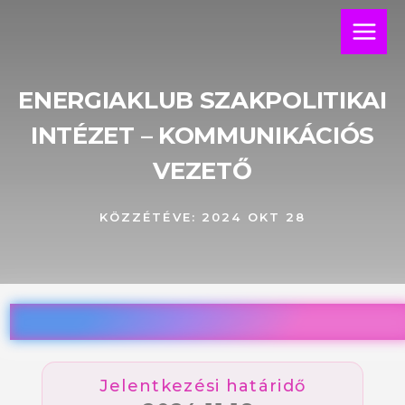
Skip
Main
to
Menu
content
ENERGIAKLUB SZAKPOLITIKAI
INTÉZET – KOMMUNIKÁCIÓS
VEZETŐ
KÖZZÉTÉVE:
2024 OKT 28
Jelentkezési határidő