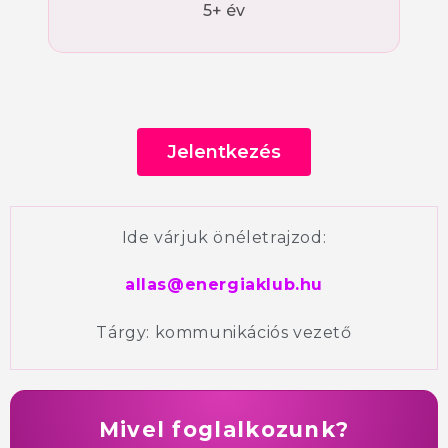
5+ év
Jelentkezés
Ide várjuk önéletrajzod:
allas@energiaklub.hu
Tárgy: kommunikációs vezető
Mivel foglalkozunk?