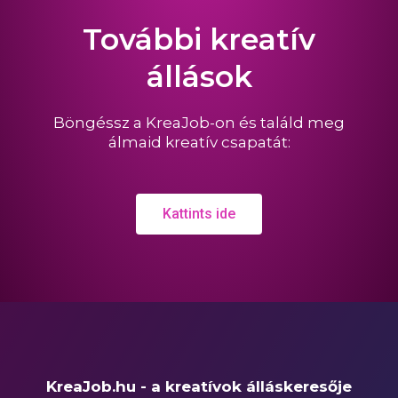
További kreatív
állások
Böngéssz a KreaJob-on és találd meg
álmaid kreatív csapatát:
Kattints ide
KreaJob.hu - a kreatívok álláskeresője