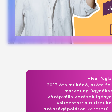
Mivel fogl
2013 óta működő, azóta fo
marketing ügynöksé
középvállalkozások igénye
változatos: a turisztik
szépségápoláson keresztül a