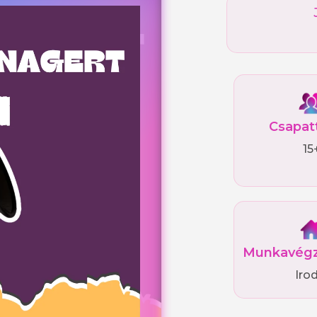
Csapat
15
Munkavégz
Irod