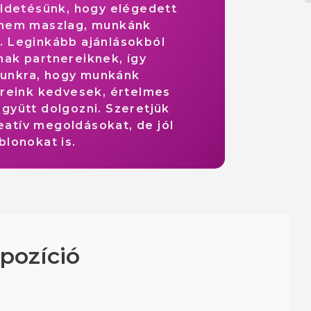
ldetésünk, hogy elégedett
z nem maszlag, munkánk
 Leginkább ajánlásokból
anak partnereiknek, így
munkra, hogy munkánk
ereink kedvesek, értelmes
gyütt dolgozni. Szeretjük
reatív megoldásokat, de jól
blonokat is.
pozíció