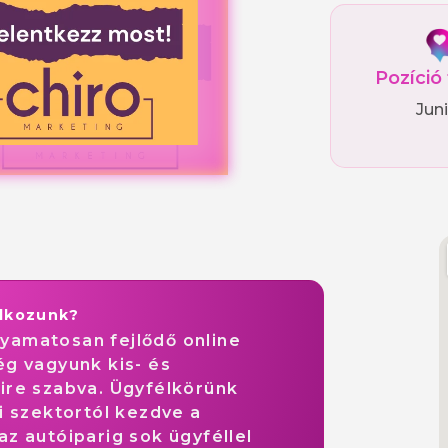
Pozíció
Jun
alkozunk?
lyamatosan fejlődő online
g vagyunk kis- és
ire szabva. Ügyfélkörünk
ai szektortól kezdve a
z autóiparig sok ügyféllel