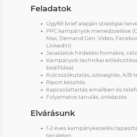
Feladatok
Ügyfél brief alapján stratégiai terv
PPC kampányok menedzselése (Goo
Max, Demand Gen, Video, Facebook
LinkedIn)
Javaslatok hirdetési formákra, cél
Kampányok technikai előkészítése
beállítása)
Kulcsszókutatás, szövegírás, A/B t
Riport készítés
Kapcsolattartás emailben és telef
Folyamatos tanulás, önképzés
Elvárásunk
1-2 éves kampánykezelési tapaszt
területen