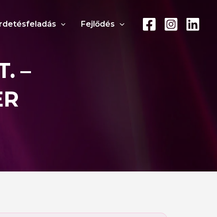
rdetésfeladás
Fejlődés
. –
ER