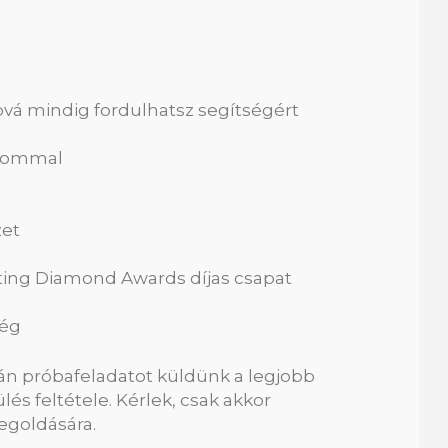
ahová mindig fordulhatsz segítségért
alommal
et
ing Diamond Awards díjas csapat
ség
tán próbafeladatot küldünk a legjobb
és feltétele. Kérlek, csak akkor
megoldására.