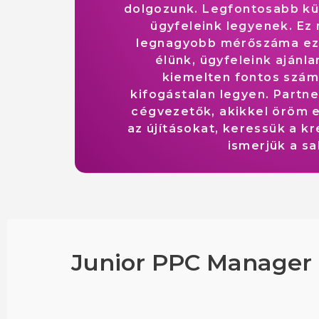
dolgozunk. Legfontosabb kü
ügyfeleink legyenek. E
legnagyobb mérőszáma ez.
élünk, ügyfeleink ajánl
kiemelten fontos szá
kifogástalan legyen. Partn
cégvezetők, akikkel öröm e
az újításokat, keressük a k
ismerjük a sa
Junior PPC Manager 