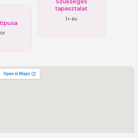
Szükséges
tapasztalat
1+ év
 típusa
ior