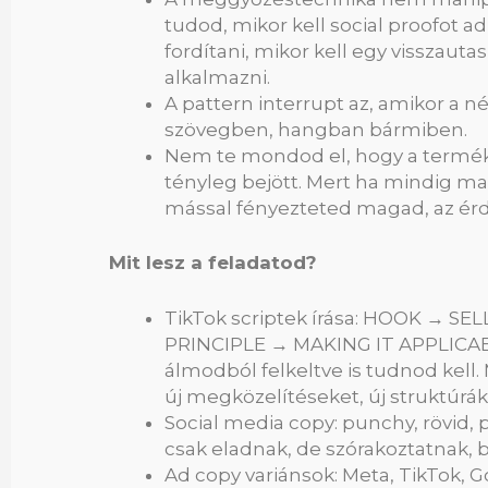
tudod, mikor kell social proofot a
fordítani, mikor kell egy visszautas
alkalmazni.
A pattern interrupt az, amikor a 
szövegben, hangban bármiben.
Nem te mondod el, hogy a termék
tényleg bejött. Mert ha mindig ma
mással fényezteted magad, az érde
Mit lesz a feladatod?
TikTok scriptek írása: HOOK → S
PRINCIPLE → MAKING IT APPLICABLE
álmodból felkeltve is tudnod kell.
új megközelítéseket, új struktúr
Social media copy: punchy, rövid,
csak eladnak, de szórakoztatnak,
Ad copy variánsok: Meta, TikTok, 