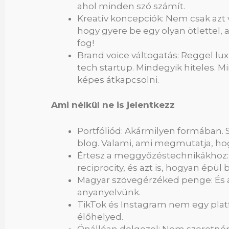
ahol minden szó számít.
Kreatív koncepciók: Nem csak azt vár
hogy gyere be egy olyan ötlettel,
fog!
Brand voice váltogatás: Reggel lux
tech startup. Mindegyik hiteles. 
képes átkapcsolni.
Ami nélkül ne is jelentkezz
Portfóliód: Akármilyen formában. So
blog. Valami, ami megmutatja, h
Értesz a meggyőzéstechnikákhoz: T
reciprocity, és azt is, hogyan épü
Magyar szövegérzéked penge: És a
anyanyelvünk.
TikTok és Instagram nem egy pla
élőhelyed.