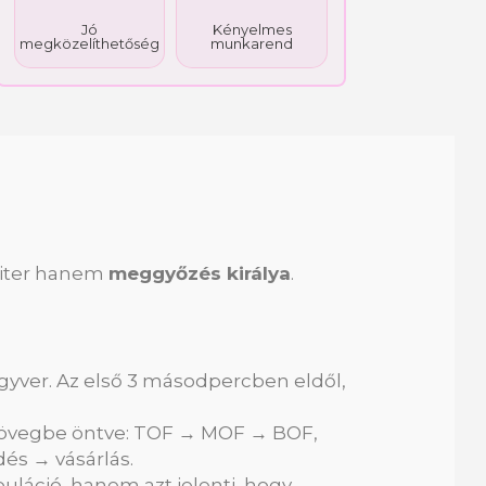
Jó
Kényelmes
megközelíthetőség
munkarend
riter hanem
meggyőzés királya
.
ver. Az első 3 másodpercben eldől,
 szövegbe öntve: TOF → MOF → BOF,
s → vásárlás.
áció, hanem azt jelenti, hogy