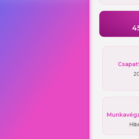
4
Csapat
2
Munkavégz
Hib