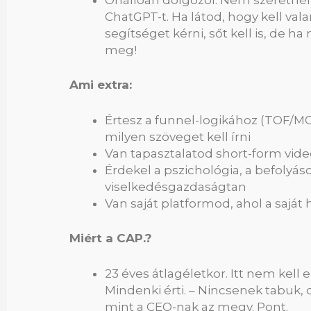
Önállóan dolgozol: Nem szeretnén
ChatGPT-t. Ha látod, hogy kell va
segítséget kérni, sőt kell is, de 
meg!
Ami extra:
Értesz a funnel-logikához (TOF/M
milyen szöveget kell írni
Van tapasztalatod short-form vide
Érdekel a pszichológia, a befolyá
viselkedésgazdaságtan
Van saját platformod, ahol a sajá
Miért a CAP.?
23 éves átlagéletkor. Itt nem kel
Mindenki érti. – Nincsenek tabuk, 
mint a CEO-nak az megy. Pont.