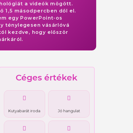
chológiát a videók mögött.
ső 1,5 másodpercben dől el.
nem egy PowerPoint-os
y ténylegesen vásárlóvá
tól kezdve, hogy először
márkáról.
Céges értékek
Kutyabarát iroda
Jó hangulat