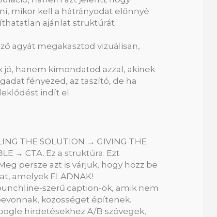
dni, mikor kell a hátrányodat előnnyé
íthatatlan ajánlat struktúrát
néző agyát megakasztod vizuálisan,
 jó, hanem kimondatod azzal, akinek
gadat fényezed, az taszító, de ha
klődést indít el.
ELLING THE SOLUTION → GIVING THE
 → CTA. Ez a struktúra. Ezt
 Meg persze azt is várjuk, hogy hozz be
ákat, amelyek ELADNAK!
 punchline-szerű caption-ök, amik nem
 bevonnak, közösséget építenek.
Google hirdetésekhez A/B szövegek,