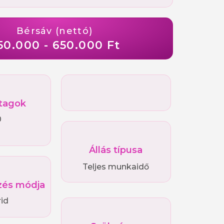
Bérsáv (nettó)
50.000 - 650.000 Ft
tagok
0
Állás típusa
Teljes munkaidő
és módja
rid