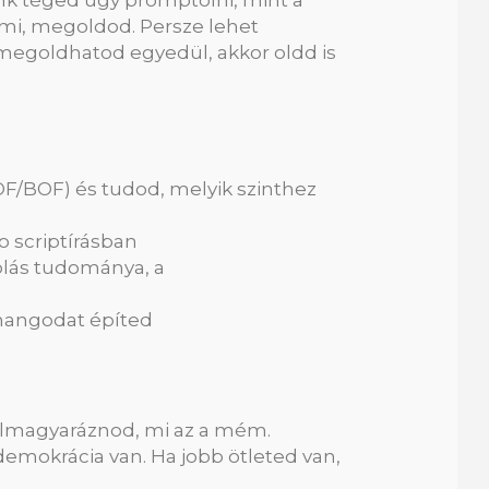
k téged úgy promptolni, mint a
lami, megoldod. Persze lehet
ha megoldhatod egyedül, akkor oldd is
OF/BOF) és tudod, melyik szinthez
o scriptírásban
solás tudománya, a
t hangodat építed
l elmagyaráznod, mi az a mém.
demokrácia van. Ha jobb ötleted van,