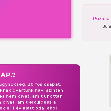
Pozíció
Jun
CAP.?
 ügynökség, 20 fős csapat,
-knak gyártunk havi szinten
és nem olyat, amit unottan
 olyat, amit elküldesz a
k el 1 év alatt oda, ahol