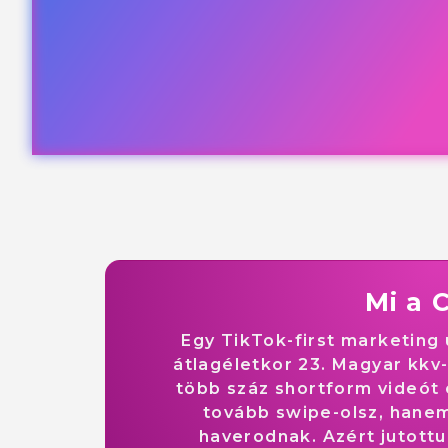
Mi a 
Egy TikTok-first marketing
átlagéletkor 23. Magyar kkv
több száz shortform videót 
tovább swipe-olsz, hanem
haverodnak. Azért jutottun