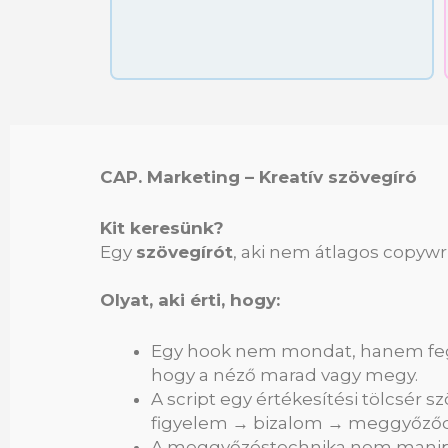
CAP. Marketing – Kreatív szövegíró
Kit keresünk?
Egy
szövegírót
, aki nem átlagos copyw
Olyat, aki érti, hogy:
Egy hook nem mondat, hanem fegy
hogy a néző marad vagy megy.
A script egy értékesítési tölcsér
figyelem → bizalom → meggyőződé
A meggyőzéstechnika nem manipul