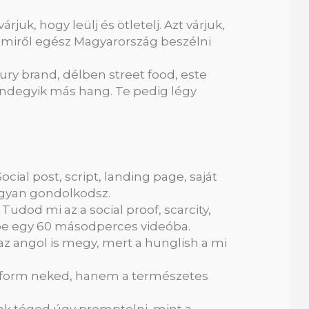
juk, hogy leülj és ötletelj. Azt várjuk,
 amiről egész Magyarország beszélni
ury brand, délben street food, este
Mindegyik más hang. Te pedig légy
cial post, script, landing page, saját
ogyan gondolkodsz.
udod mi az a social proof, scarcity,
l be egy 60 másodperces videóba.
z angol is megy, mert a hunglish a mi
tform neked, hanem a természetes