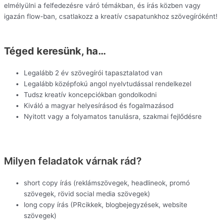
elmélyülni a felfedezésre váró témákban, és írás közben vagy
igazán flow-ban, csatlakozz a kreatív csapatunkhoz szövegíróként!
Téged keresünk, ha…
Legalább 2 év szövegírói tapasztalatod van
Legalább középfokú angol nyelvtudással rendelkezel
Tudsz kreatív koncepciókban gondolkodni
Kiváló a magyar helyesírásod és fogalmazásod
Nyitott vagy a folyamatos tanulásra, szakmai fejlődésre
Milyen feladatok várnak rád?
short copy írás (reklámszövegek, headlineok, promó
szövegek, rövid social media szövegek)
long copy írás (PRcikkek, blogbejegyzések, website
szövegek)