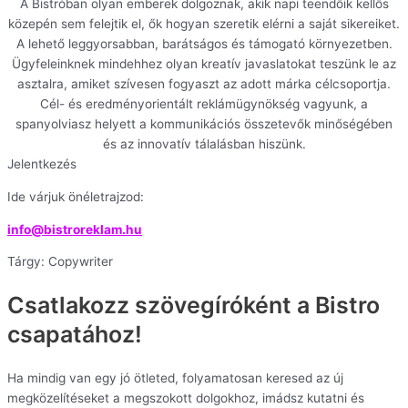
A Bistróban olyan emberek dolgoznak, akik napi teendőik kellős
közepén sem felejtik el, ők hogyan szeretik elérni a saját sikereiket.
A lehető leggyorsabban, barátságos és támogató környezetben.
Ügyfeleinknek mindehhez olyan kreatív javaslatokat teszünk le az
asztalra, amiket szívesen fogyaszt az adott márka célcsoportja.
Cél- és eredményorientált reklámügynökség vagyunk, a
spanyolviasz helyett a kommunikációs összetevők minőségében
és az innovatív tálalásban hiszünk.
Jelentkezés
Ide várjuk önéletrajzod:
info@bistroreklam.hu
Tárgy: Copywriter
Csatlakozz szövegíróként a Bistro
csapatához!
Ha mindig van egy jó ötleted, folyamatosan keresed az új
megközelítéseket a megszokott dolgokhoz, imádsz kutatni és