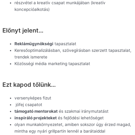
részvétel a kreatív csapat munkájában (kreatív
koncepcióalkotás)
Előnyt jelent…
Reklámügynökségi
tapasztalat
Keresőoptimalizálásban, szövegírásban szerzett tapasztalat,
trendek ismerete
Közösségi média marketing tapasztalat
Ezt kapod tőlünk…
versenyképes fizut
jófej csapatot
támogató
mentorokat
és szakmai iránymutatást
inspiráló projekteket
és fejlődési lehetőséget
olyan munkakörnyezetet, amiben sokszor úgy érzed magad,
mintha egy nyári grillpartin lennél a barátaiddal