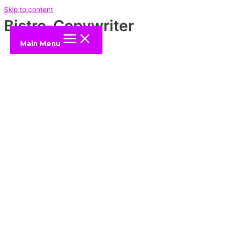
Skip to content
Bistro-Copywriter
Main Menu
Közzétéve:
2023 aug 14