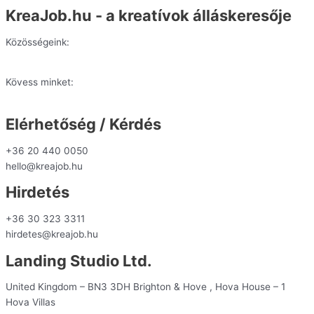
KreaJob.hu - a kreatívok álláskeresője
Közösségeink:
Kövess minket:
Elérhetőség / Kérdés
+36 20 440 0050
hello@kreajob.hu
Hirdetés
+36 30 323 3311
hirdetes@kreajob.hu
Landing Studio Ltd.
United Kingdom – BN3 3DH Brighton & Hove , Hova House – 1
Hova Villas