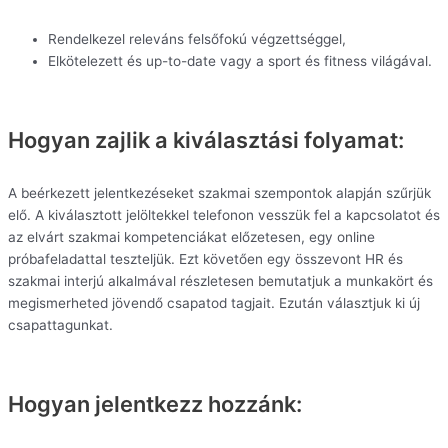
Rendelkezel releváns felsőfokú végzettséggel,
Elkötelezett és up-to-date vagy a sport és fitness világával.
Hogyan zajlik a kiválasztási folyamat:
A beérkezett jelentkezéseket szakmai szempontok alapján szűrjük
elő. A kiválasztott jelöltekkel telefonon vesszük fel a kapcsolatot és
az elvárt szakmai kompetenciákat előzetesen, egy online
próbafeladattal teszteljük. Ezt követően egy összevont HR és
szakmai interjú alkalmával részletesen bemutatjuk a munkakört és
megismerheted jövendő csapatod tagjait. Ezután választjuk ki új
csapattagunkat.
Hogyan jelentkezz hozzánk: