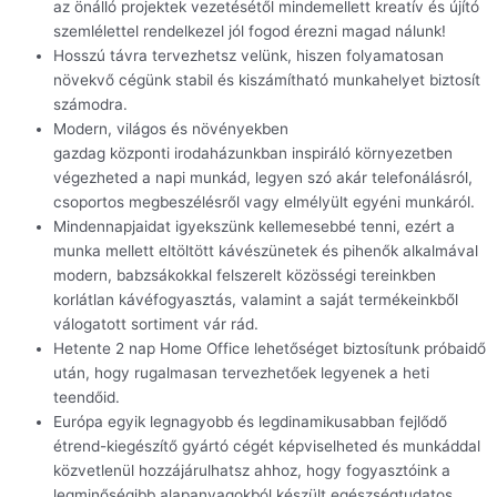
az önálló projektek vezetésétől mindemellett kreatív és újító
szemlélettel rendelkezel jól fogod érezni magad nálunk!
Hosszú távra tervezhetsz velünk, hiszen folyamatosan
növekvő cégünk stabil és kiszámítható munkahelyet biztosít
számodra.
Modern, világos és növényekben
gazdag központi irodaházunkban inspiráló környezetben
végezheted a napi munkád, legyen szó akár telefonálásról,
csoportos megbeszélésről vagy elmélyült egyéni munkáról.
Mindennapjaidat igyekszünk kellemesebbé tenni, ezért a
munka mellett eltöltött kávészünetek és pihenők alkalmával
modern, babzsákokkal felszerelt közösségi tereinkben
korlátlan kávéfogyasztás, valamint a saját termékeinkből
válogatott sortiment vár rád.
Hetente 2 nap Home Office lehetőséget biztosítunk próbaidő
után, hogy rugalmasan tervezhetőek legyenek a heti
teendőid.
Európa egyik legnagyobb és legdinamikusabban fejlődő
étrend-kiegészítő gyártó cégét képviselheted és munkáddal
közvetlenül hozzájárulhatsz ahhoz, hogy fogyasztóink a
legminőségibb alapanyagokból készült egészségtudatos