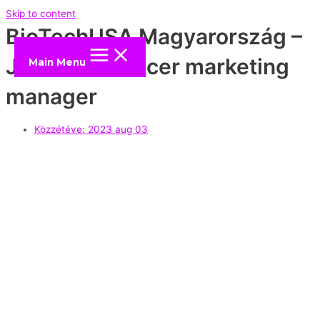
Skip to content
BioTechUSA Magyarország –
Junior influencer marketing
Main Menu
manager
Közzétéve:
2023 aug 03