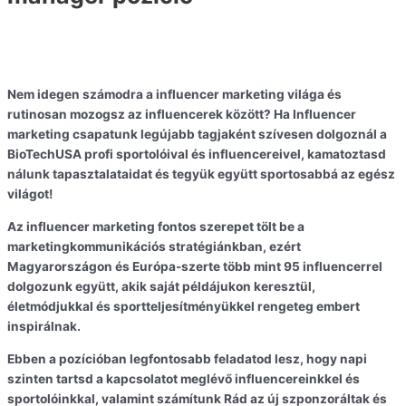
Nem idegen számodra a influencer marketing világa és
rutinosan mozogsz az influencerek között? Ha Influencer
marketing csapatunk legújabb tagjaként szívesen dolgoznál a
BioTechUSA profi sportolóival és influencereivel, kamatoztasd
nálunk tapasztalataidat és tegyük együtt sportosabbá az egész
világot!
Az influencer marketing fontos szerepet tölt be a
marketingkommunikációs stratégiánkban, ezért
Magyarországon és Európa-szerte több mint 95 influencerrel
dolgozunk együtt, akik saját példájukon keresztül,
életmódjukkal és sportteljesítményükkel rengeteg embert
inspirálnak.
Ebben a pozícióban legfontosabb feladatod lesz, hogy napi
szinten tartsd a kapcsolatot meglévő influencereinkkel és
sportolóinkkal, valamint számítunk Rád az új szponzoráltak és