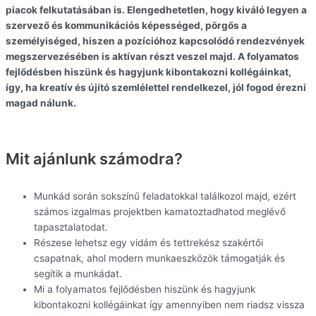
piacok felkutatásában is. Elengedhetetlen, hogy kiváló legyen a
szervező és kommunikációs képességed, pörgős a
személyiséged, hiszen a pozícióhoz kapcsolódó rendezvények
megszervezésében is aktívan részt veszel majd. A folyamatos
fejlődésben hiszünk és hagyjunk kibontakozni kollégáinkat,
így, ha kreatív és újító szemlélettel rendelkezel, jól fogod érezni
magad nálunk.
Mit ajánlunk számodra?
Munkád során sokszínű feladatokkal találkozol majd, ezért
számos izgalmas projektben kamatoztadhatod meglévő
tapasztalatodat.
Részese lehetsz egy vidám és tettrekész szakértői
csapatnak, ahol modern munkaeszközök támogatják és
segítik a munkádat.
Mi a folyamatos fejlődésben hiszünk és hagyjunk
kibontakozni kollégáinkat így amennyiben nem riadsz vissza