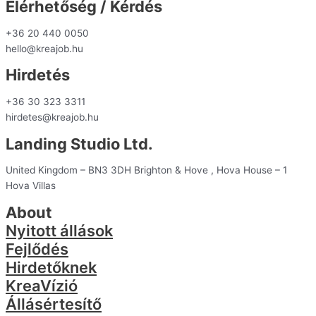
Elérhetőség / Kérdés
+36 20 440 0050
hello@kreajob.hu
Hirdetés
+36 30 323 3311
hirdetes@kreajob.hu
Landing Studio Ltd.
United Kingdom – BN3 3DH Brighton & Hove , Hova House – 1
Hova Villas
About
Nyitott állások
Fejlődés
Hirdetőknek
KreaVízió
Állásértesítő