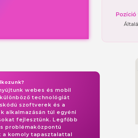
Pozíció
Által
alkozunk?
 nyújtunk webes és mobil
 különböző technológiát
ráskódú szoftverek és a
k alkalmazásán túl egyéni
okat fejlesztünk. Legfőbb
 és problémaközpontú
t a komoly tapasztalattal