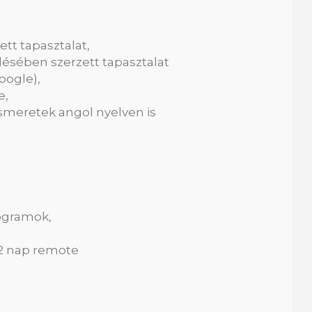
tt tapasztalat,
ésében szerzett tapasztalat
oogle),
e,
 ismeretek angol nyelven is
rogramok,
 2 nap remote