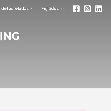
rdetésfeladás
Fejlődés
TING