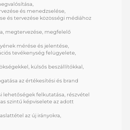
egvalósítása,
ervezése és menedzselése,
ése és tervezése közösségi médiához
a, megtervezése, megfelelő
ének mérése és jelentése,
ciós tevékenység felügyelete,
kségekkel, külsős beszállítókkal,
gatása az értékesítési és brand
lehetőségek felkutatása, részvétel
s szintű képviselete az adott
lattétel az új irányokra,