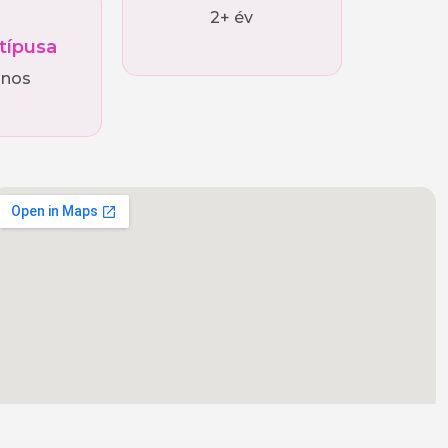
2+ év
 típusa
ános