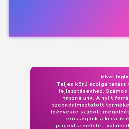
Mivel fogl
Teljes körű szolgáltatást
fejlesztésekhez. Számos
használunk. A nyílt for
szabadalmaztatott terméke
igényekre szabott megoldás
erősségünk a kreatív
projektszemlélet, valamin