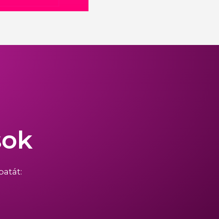
sok
atát: