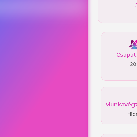
Csapat
20
Munkavégz
Hib