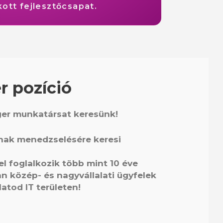
ott fejlesztőcsapat.
 pozíció
er munkatársat keresünk!
nak menedzselésére keresi
l foglalkozik több mint 10 éve
n közép- és nagyvállalati ügyfelek
latod IT területen!