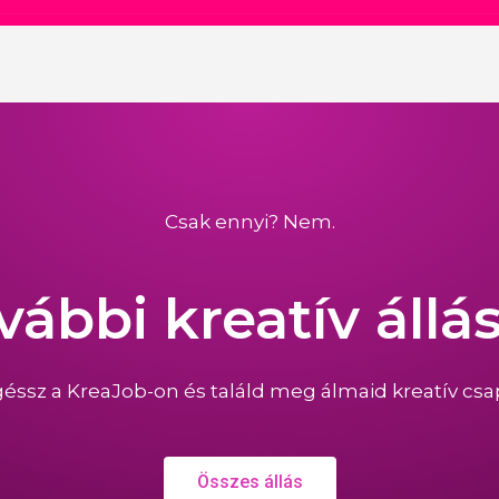
Csak ennyi? Nem.
vábbi kreatív állá
éssz a KreaJob-on és találd meg álmaid kreatív csap
Összes állás