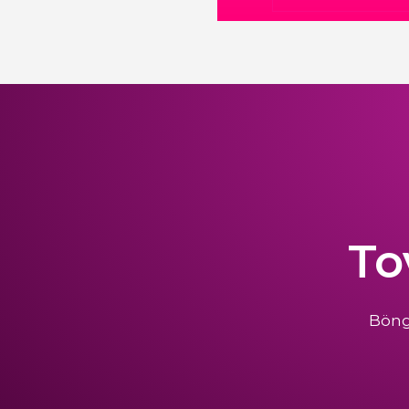
To
Böng