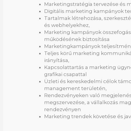
Marketingstratégia tervezése és m
Digitális marketing kampányok t
Tartalmak létrehozása, szerkeszt
és webhelyekhez,
Marketing kampányok összefogás
működésének biztosítása
Marketingkampányok teljesítmény
Teljes körű marketing kommuniká
irányítása,
Kapcsolattartás a marketing ügynö
grafikai csapattal
Üzleti és kereskedelmi célok támo
management területén,
Rendezvényeken való megjelenési 
megszervezése, a vállalkozás maga
rendezvényen
Marketing trendek követése és javas