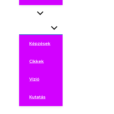
Fejlődés
Menu Toggle
Képzések
Cikkek
Vízió
Kutatás