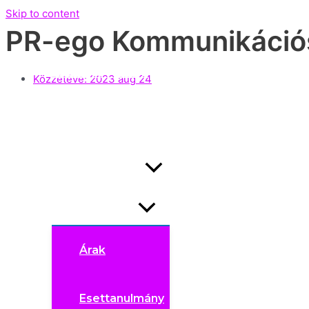
Skip to content
PR-ego Kommunikáció
Exclusive Állások
Közzétéve:
2023 aug 24
Nyitott állások
Hirdetésfeladás
Menu Toggle
Árak
Esettanulmány